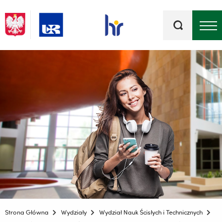
Słowa
kluczowe
Menu - górna belka
Strona Główna
Wydziały
Wydział Nauk Ścisłych i Technicznych