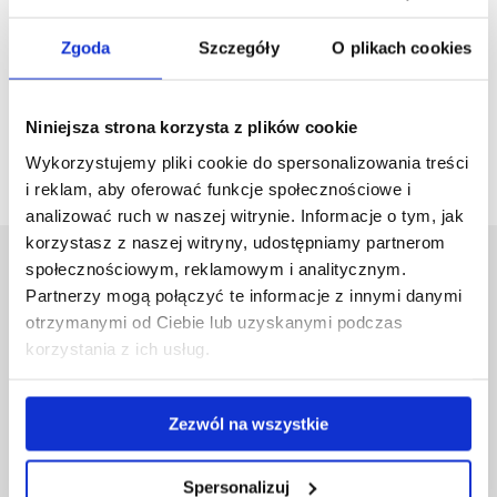
Mechatronika studia stacjonarne drugiego stopnia
Zgoda
Szczegóły
O plikach cookies
rozpoczynające się od roku akademickiego 2016-2017
Mechatronika studia niestacjonarne drugiego stopnia
Niniejsza strona korzysta z plików cookie
rozpoczynające się od roku akademickiego 2016-2017
Wykorzystujemy pliki cookie do spersonalizowania treści
i reklam, aby oferować funkcje społecznościowe i
analizować ruch w naszej witrynie. Informacje o tym, jak
korzystasz z naszej witryny, udostępniamy partnerom
społecznościowym, reklamowym i analitycznym.
Uniwersytet Rzeszowski
Partnerzy mogą połączyć te informacje z innymi danymi
Al. Tadeusza Rejtana 16C
otrzymanymi od Ciebie lub uzyskanymi podczas
35-959 Rzeszów
korzystania z ich usług.
Pomiń
Polityka prywatności
nawigację
Mapa serwisu
i
Zezwól na wszystkie
Biblioteka
przejdź
Wydawnictwo
do
Covid info
Spersonalizuj
treści