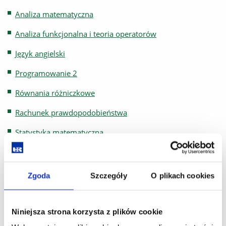
Analiza matematyczna
Analiza funkcjonalna i teoria operatorów
Język angielski
Programowanie 2
Równania różniczkowe
Rachunek prawdopodobieństwa
Statystyka matematyczna
Topologia
Rok II (Rok akademicki 2025/2026)
Zgoda
Szczegóły
O plikach cookies
Analiza funkcjonalna i teoria operatorów
Analiza danych w systemie R
Niniejsza strona korzysta z plików cookie