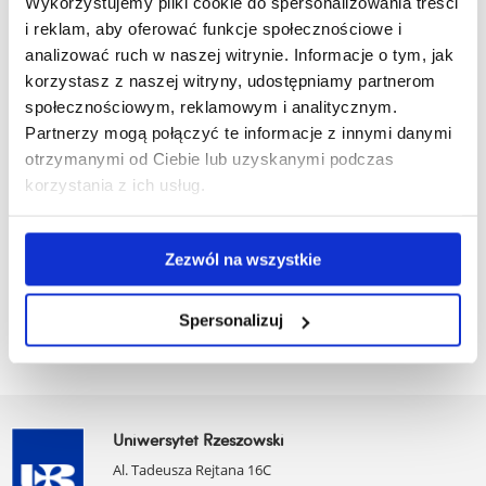
Wykorzystujemy pliki cookie do spersonalizowania treści
Analiza stochastyczna
i reklam, aby oferować funkcje społecznościowe i
Elementy kryptologii
analizować ruch w naszej witrynie. Informacje o tym, jak
korzystasz z naszej witryny, udostępniamy partnerom
Język angielski z elementami terminologii specjalistycznej
społecznościowym, reklamowym i analitycznym.
Partnerzy mogą połączyć te informacje z innymi danymi
Metody numeryczne 2
otrzymanymi od Ciebie lub uzyskanymi podczas
Praktyka zawodowa
korzystania z ich usług.
Seminarium przeglądowe
Zezwól na wszystkie
Wykład monograficzny I
Wykład monograficzny II
Spersonalizuj
Uniwersytet Rzeszowski
Al. Tadeusza Rejtana 16C