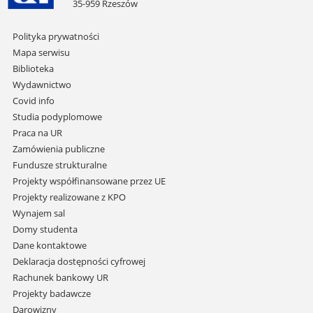
35-959 Rzeszów
Pomiń
Polityka prywatności
nawigację
Mapa serwisu
i
Biblioteka
przejdź
Wydawnictwo
do
Covid info
treści
Studia podyplomowe
Praca na UR
Zamówienia publiczne
Fundusze strukturalne
Projekty współfinansowane przez UE
Projekty realizowane z KPO
Wynajem sal
Domy studenta
Dane kontaktowe
Deklaracja dostępności cyfrowej
Rachunek bankowy UR
Projekty badawcze
Darowizny