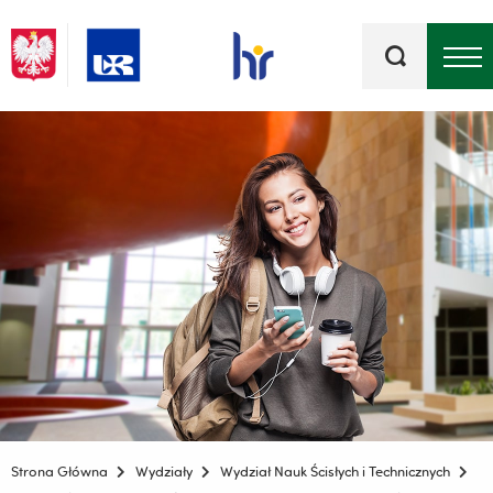
Słowa
kluczowe
Menu - górna belka
Strona Główna
Wydziały
Wydział Nauk Ścisłych i Technicznych