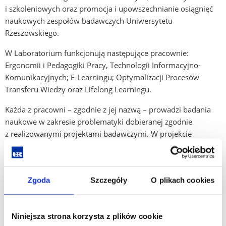
i szkoleniowych oraz promocja i upowszechnianie osiągnięć
naukowych zespołów badawczych Uniwersytetu
Rzeszowskiego.
W Laboratorium funkcjonują następujące pracownie:
Ergonomii i Pedagogiki Pracy, Technologii Informacyjno-
Komunikacyjnych; E-Learningu; Optymalizacji Procesów
Transferu Wiedzy oraz Lifelong Learningu.
Każda z pracowni – zgodnie z jej nazwą – prowadzi badania
naukowe w zakresie problematyki dobieranej zgodnie
z realizowanymi projektami badawczymi. W projekcie
rozwoju Laboratorium przewidywane jest utworzenie
kolejnych pracowni: Otwartych Zasobów Edukacyjnych
i Edukacji Wirtualnej.
Zgoda
Szczegóły
O plikach cookies
Infrastruktura LZSI służy wszystkim pracownikom
Uniwersytetu Rzeszowskiego, studentom, doktorantom
i interesantom zewnętrznym dla realizacji projektów
Niniejsza strona korzysta z plików cookie