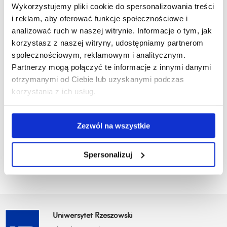
badawczych.
Wykorzystujemy pliki cookie do spersonalizowania treści
i reklam, aby oferować funkcje społecznościowe i
Koncepcje projektów badawczych należy składać do
analizować ruch w naszej witrynie. Informacje o tym, jak
kierownika LZSI. Zgłoszenie powinno zawierać wskazanie
korzystasz z naszej witryny, udostępniamy partnerom
źródeł finansowania działań wykraczających poza bieżące
społecznościowym, reklamowym i analitycznym.
koszty eksploatacyjne poszczególnych pracowni. Realizacja
Partnerzy mogą połączyć te informacje z innymi danymi
projektu nastąpi po uzyskaniu pozytywnej opinii Rady
otrzymanymi od Ciebie lub uzyskanymi podczas
Naukowej Laboratorium.
korzystania z ich usług.
Zezwól na wszystkie
Spersonalizuj
Uniwersytet Rzeszowski