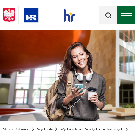
Słowa
kluczowe
Menu - górna belka
Strona Główna
Wydziały
Wydział Nauk Ścisłych i Technicznych