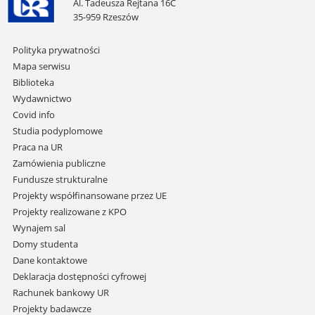
Al. Tadeusza Rejtana 16C
35-959 Rzeszów
Pomiń
Polityka prywatności
nawigację
Mapa serwisu
i
Biblioteka
przejdź
Wydawnictwo
do
Covid info
treści
Studia podyplomowe
Praca na UR
Zamówienia publiczne
Fundusze strukturalne
Projekty współfinansowane przez UE
Projekty realizowane z KPO
Wynajem sal
Domy studenta
Dane kontaktowe
Deklaracja dostępności cyfrowej
Rachunek bankowy UR
Projekty badawcze