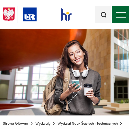
Słowa
kluczowe
Menu - górna belka
Strona Główna
Wydziały
Wydział Nauk Ścisłych i Technicznych