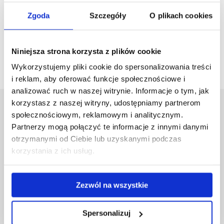
i technologicznych aparatury i urządzeń medycznych;
- instytutach naukowo-badawczych i konsultingowych;
Zgoda
Szczegóły
O plikach cookies
- jednostkach obrotu handlowego i odbioru technicznego oraz
akredytacyjnych i atestacyjnych aparatury i urządzeń
medycznych.
Niniejsza strona korzysta z plików cookie
Wykorzystujemy pliki cookie do spersonalizowania treści
i reklam, aby oferować funkcje społecznościowe i
analizować ruch w naszej witrynie. Informacje o tym, jak
korzystasz z naszej witryny, udostępniamy partnerom
Uniwersytet Rzeszowski
społecznościowym, reklamowym i analitycznym.
Al. Tadeusza Rejtana 16C
Partnerzy mogą połączyć te informacje z innymi danymi
35-959 Rzeszów
otrzymanymi od Ciebie lub uzyskanymi podczas
korzystania z ich usług.
Pomiń
Polityka prywatności
nawigację
Mapa serwisu
i
Biblioteka
Zezwól na wszystkie
przejdź
Wydawnictwo
do
Covid info
treści
Spersonalizuj
Studia podyplomowe