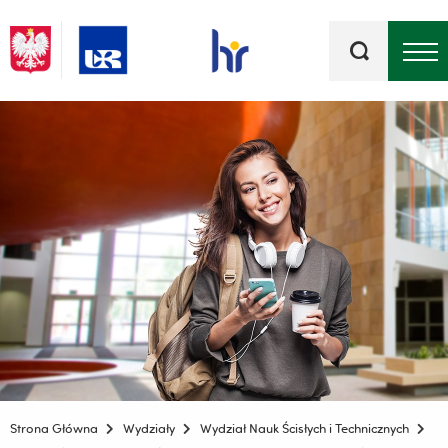
Słowa
kluczowe
Menu - górna belka
Strona Główna
Wydziały
Wydział Nauk Ścisłych i Technicznych