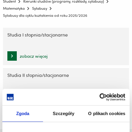
Student
Kierunki studiów (programy, rozkłady, sylabusy)
Matematyka
Sylabusy
Sylabusy dla cyklu kształcenia od roku 2025/2026
Pomiń
nawigację
Studia I stopnia/stacjonarne
i
przejdź
do
zobacz więcej
treści
Studia II stopnia/stacjonarne
zobacz więcej
Zgoda
Szczegóły
O plikach cookies