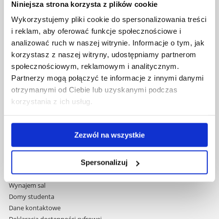
Niniejsza strona korzysta z plików cookie
Uniwersytet Rzeszowski
Wykorzystujemy pliki cookie do spersonalizowania treści
Al. Tadeusza Rejtana 16C
i reklam, aby oferować funkcje społecznościowe i
35-959 Rzeszów
analizować ruch w naszej witrynie. Informacje o tym, jak
korzystasz z naszej witryny, udostępniamy partnerom
Pomiń
Polityka prywatności
społecznościowym, reklamowym i analitycznym.
nawigację
Mapa serwisu
Partnerzy mogą połączyć te informacje z innymi danymi
i
Biblioteka
otrzymanymi od Ciebie lub uzyskanymi podczas
przejdź
Wydawnictwo
korzystania z ich usług.
do
Covid info
treści
Studia podyplomowe
Praca na UR
Zezwól na wszystkie
Zamówienia publiczne
Fundusze strukturalne
Spersonalizuj
Projekty współfinansowane przez UE
Projekty realizowane z KPO
Wynajem sal
Domy studenta
Dane kontaktowe