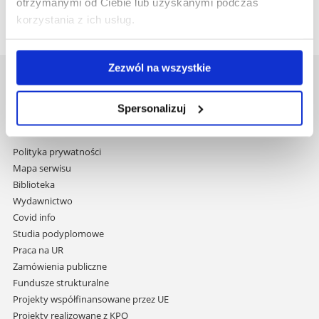
otrzymanymi od Ciebie lub uzyskanymi podczas
korzystania z ich usług.
Zezwól na wszystkie
Uniwersytet Rzeszowski
Al. Tadeusza Rejtana 16C
Spersonalizuj
35-959 Rzeszów
Pomiń
Polityka prywatności
nawigację
Mapa serwisu
i
Biblioteka
przejdź
Wydawnictwo
do
Covid info
treści
Studia podyplomowe
Praca na UR
Zamówienia publiczne
Fundusze strukturalne
Projekty współfinansowane przez UE
Projekty realizowane z KPO