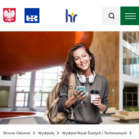
Słowa
kluczowe
Menu - górna belka
Strona Główna
Wydziały
Wydział Nauk Ścisłych i Technicznych