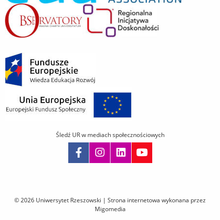
Śledź UR w mediach społecznościowych
Pomiń
nawigację
i
© 2026 Uniwersytet Rzeszowski |
Strona internetowa wykonana przez
przejdź
Migomedia
do