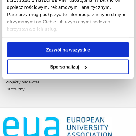
treści
Studia podyplomowe
społecznościowym, reklamowym i analitycznym.
Praca na UR
Partnerzy mogą połączyć te informacje z innymi danymi
Zamówienia publiczne
otrzymanymi od Ciebie lub uzyskanymi podczas
Fundusze strukturalne
korzystania z ich usług.
Projekty współfinansowane przez UE
Projekty realizowane z KPO
Wynajem sal
Zezwól na wszystkie
Domy studenta
Dane kontaktowe
Spersonalizuj
Deklaracja dostępności cyfrowej
Rachunek bankowy UR
Projekty badawcze
Darowizny