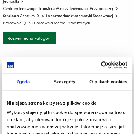
Jednostki
Centrum Innowacji i Transferu Wiedzy Techniczno-Przyrodniczej
Struktura Centrum
9. Laboratorium Matematyki Stosowanej
Pracownie
9.1 Pracownia Metod Przybliżonych
Rozwiń menu kategorii
Uniwersytet Rzeszowski
Zgoda
Szczegóły
O plikach cookies
Al. Tadeusza Rejtana 16C
35-959 Rzeszów
Niniejsza strona korzysta z plików cookie
Pomiń
Polityka prywatności
nawigację
Mapa serwisu
Wykorzystujemy pliki cookie do spersonalizowania treści
i
Biblioteka
i reklam, aby oferować funkcje społecznościowe i
przejdź
Wydawnictwo
analizować ruch w naszej witrynie. Informacje o tym, jak
do
Covid info
korzystasz z naszej witryny, udostępniamy partnerom