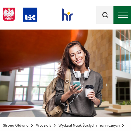
Słowa
kluczowe
Menu - górna belka
Strona Główna
Wydziały
Wydział Nauk Ścisłych i Technicznych