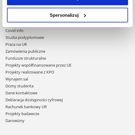
Pomiń
Polityka prywatności
nawigację
Mapa serwisu
i
Spersonalizuj
Biblioteka
przejdź
Wydawnictwo
do
Covid info
treści
Studia podyplomowe
Praca na UR
Zamówienia publiczne
Fundusze strukturalne
Projekty współfinansowane przez UE
Projekty realizowane z KPO
Wynajem sal
Domy studenta
Dane kontaktowe
Deklaracja dostępności cyfrowej
Rachunek bankowy UR
Projekty badawcze
Darowizny