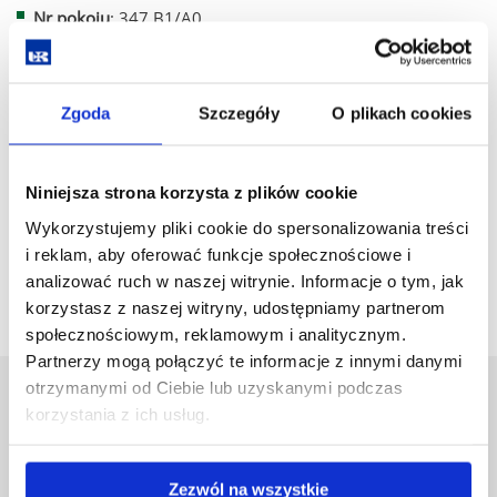
Nr pokoju
: 347 B1/A0
Nr telefonu
: (17) 851- 85 95
Zgoda
Szczegóły
O plikach cookies
ul. Pigonia 1, 35-310 Rzeszów
Adres e-mail:
Niniejsza strona korzysta z plików cookie
Wykorzystujemy pliki cookie do spersonalizowania treści
i reklam, aby oferować funkcje społecznościowe i
analizować ruch w naszej witrynie. Informacje o tym, jak
korzystasz z naszej witryny, udostępniamy partnerom
społecznościowym, reklamowym i analitycznym.
Partnerzy mogą połączyć te informacje z innymi danymi
otrzymanymi od Ciebie lub uzyskanymi podczas
Uniwersytet Rzeszowski
korzystania z ich usług.
Al. Tadeusza Rejtana 16C
35-959 Rzeszów
Zezwól na wszystkie