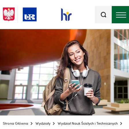
Słowa
kluczowe
Menu - górna belka
Strona Główna
Wydziały
Wydział Nauk Ścisłych i Technicznych