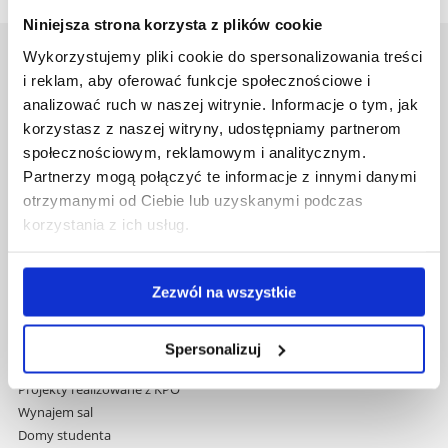
Niniejsza strona korzysta z plików cookie
Wykorzystujemy pliki cookie do spersonalizowania treści
Uniwersytet Rzeszowski
i reklam, aby oferować funkcje społecznościowe i
Al. Tadeusza Rejtana 16C
analizować ruch w naszej witrynie. Informacje o tym, jak
35-959 Rzeszów
korzystasz z naszej witryny, udostępniamy partnerom
społecznościowym, reklamowym i analitycznym.
Pomiń
Polityka prywatności
Partnerzy mogą połączyć te informacje z innymi danymi
nawigację
Mapa serwisu
i
otrzymanymi od Ciebie lub uzyskanymi podczas
Biblioteka
przejdź
korzystania z ich usług.
Wydawnictwo
do
Covid info
treści
Studia podyplomowe
Zezwól na wszystkie
Praca na UR
Zamówienia publiczne
Fundusze strukturalne
Spersonalizuj
Projekty współfinansowane przez UE
Projekty realizowane z KPO
Wynajem sal
Domy studenta