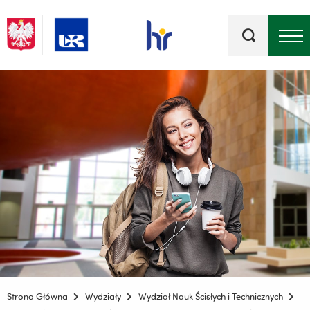
Słowa
kluczowe
Menu - górna belka
Strona Główna
Wydziały
Wydział Nauk Ścisłych i Technicznych