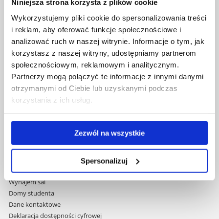
Niniejsza strona korzysta z plików cookie
Uniwersytet Rzeszowski
Wykorzystujemy pliki cookie do spersonalizowania treści
Al. Tadeusza Rejtana 16C
i reklam, aby oferować funkcje społecznościowe i
35-959 Rzeszów
analizować ruch w naszej witrynie. Informacje o tym, jak
korzystasz z naszej witryny, udostępniamy partnerom
Pomiń
Polityka prywatności
społecznościowym, reklamowym i analitycznym.
nawigację
Mapa serwisu
Partnerzy mogą połączyć te informacje z innymi danymi
i
Biblioteka
otrzymanymi od Ciebie lub uzyskanymi podczas
przejdź
Wydawnictwo
do
korzystania z ich usług.
Covid info
treści
Studia podyplomowe
Praca na UR
Zezwól na wszystkie
Zamówienia publiczne
Fundusze strukturalne
Projekty współfinansowane przez UE
Spersonalizuj
Projekty realizowane z KPO
Wynajem sal
Domy studenta
Dane kontaktowe
Deklaracja dostępności cyfrowej