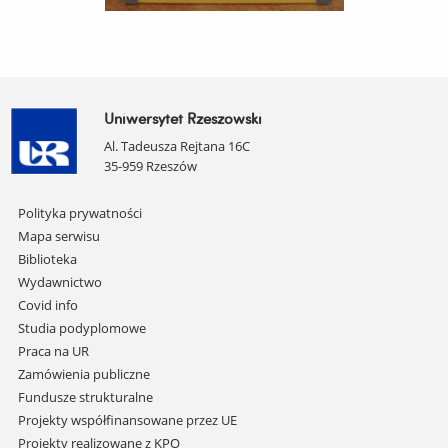
Uniwersytet Rzeszowski
Al. Tadeusza Rejtana 16C
35-959 Rzeszów
Pomiń
Polityka prywatności
nawigację
Mapa serwisu
i
Biblioteka
przejdź
Wydawnictwo
do
Covid info
treści
Studia podyplomowe
Praca na UR
Zamówienia publiczne
Fundusze strukturalne
Projekty współfinansowane przez UE
Projekty realizowane z KPO