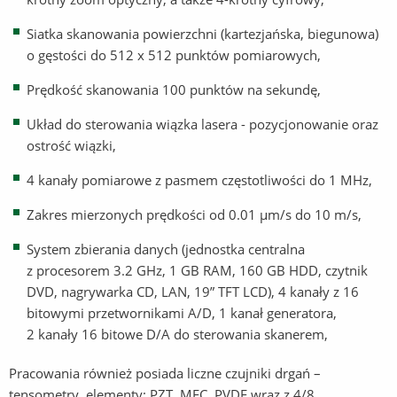
Siatka skanowania powierzchni (kartezjańska, biegunowa)
o gęstości do 512 x 512 punktów pomiarowych,
Prędkość skanowania 100 punktów na sekundę,
Układ do sterowania wiązka lasera - pozycjonowanie oraz
ostrość wiązki,
4 kanały pomiarowe z pasmem częstotliwości do 1 MHz,
Zakres mierzonych prędkości od 0.01 μm/s do 10 m/s,
System zbierania danych (jednostka centralna
z procesorem 3.2 GHz, 1 GB RAM, 160 GB HDD, czytnik
DVD, nagrywarka CD, LAN, 19” TFT LCD), 4 kanały z 16
bitowymi przetwornikami A/D, 1 kanał generatora,
2 kanały 16 bitowe D/A do sterowania skanerem,
Pracowania również posiada liczne czujniki drgań –
tensometry, elementy: PZT, MFC, PVDF wraz z 4/8