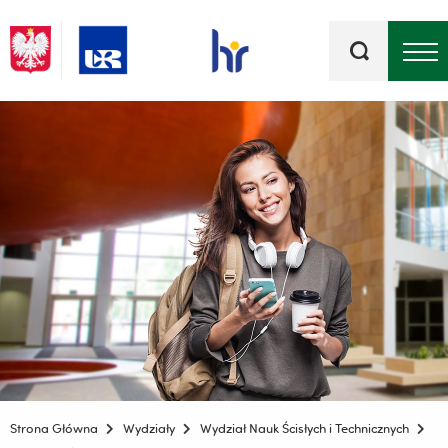
Słowa
kluczowe
Menu - górna belka
Strona Główna
Wydziały
Wydział Nauk Ścisłych i Technicznych