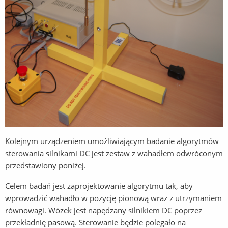
Kolejnym urządzeniem umożliwiającym badanie algorytmów
sterowania silnikami DC jest zestaw z wahadłem odwróconym
przedstawiony poniżej.
Celem badań jest zaprojektowanie algorytmu tak, aby
wprowadzić wahadło w pozycję pionową wraz z utrzymaniem
równowagi. Wózek jest napędzany silnikiem DC poprzez
przekładnię pasową. Sterowanie będzie polegało na