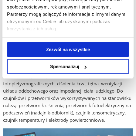
społecznościowym, reklamowym i analitycznym.
Partnerzy mogą połączyć te informacje z innymi danymi
otrzymanymi od Ciebie lub uzyskanymi podczas
korzystania z ich usług.
Zezwól na wszystkie
Pracownia posiada również
zestaw badawczy do pomiarów
biomedycznych.
Zestaw składa się z dziewięciu różnych
Spersonalizuj
modułów: elektrokardiograficznych, elektromiograficznych,
elektrookulograficznych, elektroencefalograficznych,
fotopletyzmograficznych, ciśnienia krwi, tętna, wentylacji
układu oddechowego oraz impedancji ciała ludzkiego. Do
czujników i przetworników wykorzystywanych na stanowisku
należą: przetwornik ciśnienia, przetwornik fotoelektryczny na
podczerwień (nadajnik-odbiornik), czujnik tensometryczny,
czujnik temperatury i elektrody powierzchniowe.