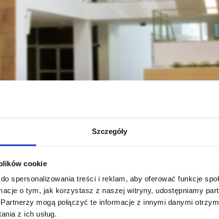
icznych
Student
Kierunki studiów (programy, rozkłady, sylabusy)
Me
 stopnia/ stacjonarne
Szczegóły
y pomiarowe i sterujące
 plików cookie
do spersonalizowania treści i reklam, aby oferować funkcje sp
ormacje o tym, jak korzystasz z naszej witryny, udostępniamy p
Partnerzy mogą połączyć te informacje z innymi danymi otrzym
zobacz więcej
nia z ich usług.