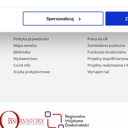
Spersonalizuj
Z
Pomiń
Polityka prywatności
Praca na UR
nawigację
Mapa serwisu
Zamówienia publiczne
i
Biblioteka
Fundusze strukturalne
przejdź
Wydawnictwo
Projekty współfinansow
do
Covid info
Projekty realizowane z
treści
Studia podyplomowe
Wynajem sal