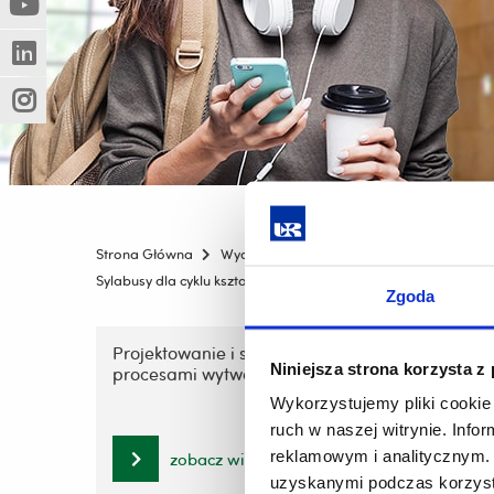
(Nowe
(Link
innej
okno)
do
strony)
(Nowe
(Link
innej
okno)
do
strony)
(Nowe
(Link
innej
okno)
do
strony)
innej
strony)
Strona Główna
Wydziały
Wydział Nauk Ścisłych i Techn
Sylabusy dla cyklu kształcenia od roku 2020/2021
Studia II
Zgoda
Pomiń
nawigację
Projektowanie i sterowanie
System
Niniejsza strona korzysta z
procesami wytwarzania
i
przejdź
Wykorzystujemy pliki cookie 
do
ruch w naszej witrynie. Inf
treści
reklamowym i analitycznym. 
zobacz więcej
uzyskanymi podczas korzysta