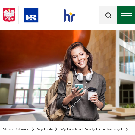
Słowa
kluczowe
Menu - górna belka
Strona Główna
Wydziały
Wydział Nauk Ścisłych i Technicznych