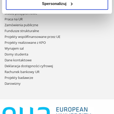
przejdź
Wydawnictwo
Spersonalizuj
do
Covid info
treści
Studia podyplomowe
Praca na UR
Zamówienia publiczne
Fundusze strukturalne
Projekty współfinansowane przez UE
Projekty realizowane z KPO
Wynajem sal
Domy studenta
Dane kontaktowe
Deklaracja dostępności cyfrowej
Rachunek bankowy UR
Projekty badawcze
Darowizny