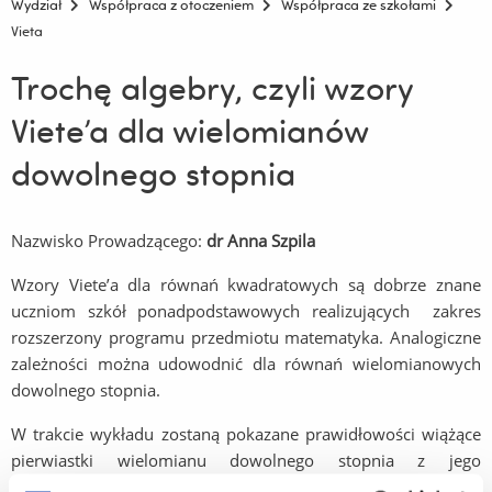
Wydział
Współpraca z otoczeniem
Współpraca ze szkołami
Vieta
Trochę algebry, czyli wzory
Viete’a dla wielomianów
dowolnego stopnia
Nazwisko Prowadzącego:
dr Anna Szpila
Wzory Viete’a dla równań kwadratowych są dobrze znane
uczniom szkół ponadpodstawowych realizujących zakres
rozszerzony programu przedmiotu matematyka. Analogiczne
zależności można udowodnić dla równań wielomianowych
dowolnego stopnia.
W trakcie wykładu zostaną pokazane prawidłowości wiążące
pierwiastki wielomianu dowolnego stopnia z jego
współczynnikami. Wyprowadzone zostaną wzory Viete’a dla