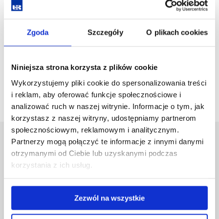
wielomianów trzeciego stopnia oraz zaprezentowana ich
ogólna postać dla wielomianów stopnia n. Druga część
wykładu poświęcona będzie zastosowaniu tych wzorów
Zgoda
Szczegóły
O plikach cookies
w rozwiazywaniu zadań o różnym stopniu trudności.
Czas trwania:
45 min
Niniejsza strona korzysta z plików cookie
Wykorzystujemy pliki cookie do spersonalizowania treści
Liczebność grupy:
30 osób + opiekun
i reklam, aby oferować funkcje społecznościowe i
analizować ruch w naszej witrynie. Informacje o tym, jak
korzystasz z naszej witryny, udostępniamy partnerom
społecznościowym, reklamowym i analitycznym.
Partnerzy mogą połączyć te informacje z innymi danymi
Uniwersytet Rzeszowski
otrzymanymi od Ciebie lub uzyskanymi podczas
Al. Tadeusza Rejtana 16C
korzystania z ich usług.
35-959 Rzeszów
Pomiń
Polityka prywatności
nawigację
Zezwól na wszystkie
Mapa serwisu
i
Biblioteka