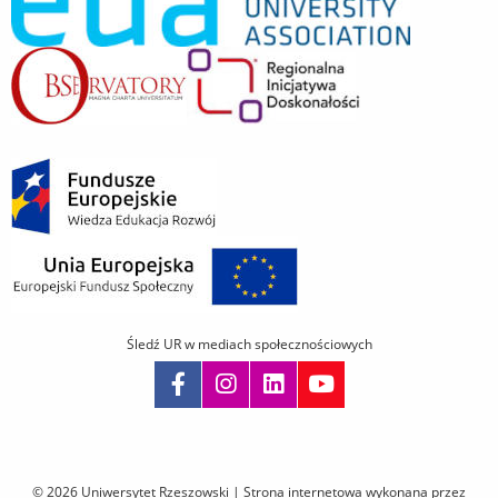
Śledź UR w mediach społecznościowych
Pomiń
nawigację
i
© 2026 Uniwersytet Rzeszowski |
Strona internetowa wykonana przez