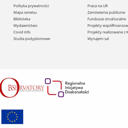
Pomiń
Polityka prywatności
Praca na UR
nawigację
Mapa serwisu
Zamówienia publiczne
i
Biblioteka
Fundusze strukturalne
przejdź
Wydawnictwo
Projekty współfinansow
do
Covid info
Projekty realizowane z
treści
Studia podyplomowe
Wynajem sal