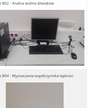
e B02 - Analiza widma dźwięków
e B04 - Wyznaczanie współczynnika lepkości