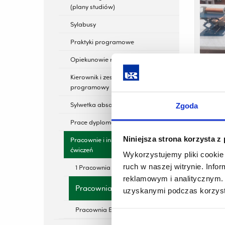
(plany studiów)
Sylabusy
Praktyki programowe
Opiekunowie roczników
Kierownik i zespół
programowy
Sylwetka absolwenta
Zgoda
Prace dyplomowe
Niniejsza strona korzysta z
Pracownie i instrukcje do
ćwiczeń
Wykorzystujemy pliki cookie 
ruch w naszej witrynie. Inf
1 Pracownia Fizyczna
reklamowym i analitycznym. 
Ćwicze
Pracownia Biofizyki
uzyskanymi podczas korzysta
Pracownia Elektroniki