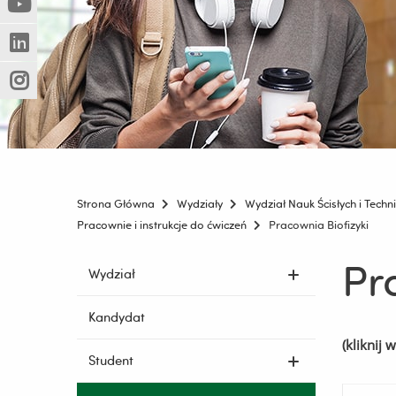
(Nowe
(Link
innej
okno)
do
strony)
(Nowe
(Link
innej
okno)
do
strony)
(Nowe
(Link
innej
okno)
do
strony)
innej
strony)
Strona Główna
Wydziały
Wydział Nauk Ścisłych i Techn
Pracownie i instrukcje do ćwiczeń
Pracownia Biofizyki
Pr
Pomiń
Wydział
nawigację
i
Kandydat
przejdź
(kliknij 
do
Student
treści