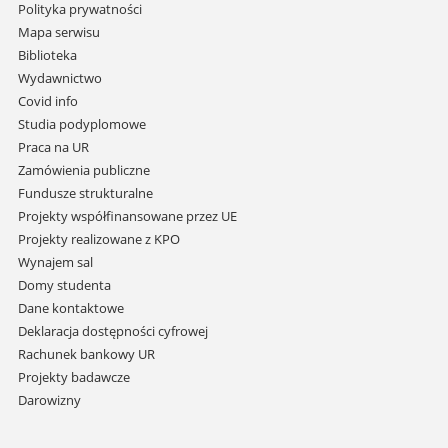
Pomiń
Polityka prywatności
nawigację
Mapa serwisu
i
Biblioteka
przejdź
Wydawnictwo
do
Covid info
treści
Studia podyplomowe
Praca na UR
Zamówienia publiczne
Fundusze strukturalne
Projekty współfinansowane przez UE
Projekty realizowane z KPO
Wynajem sal
Domy studenta
Dane kontaktowe
Deklaracja dostępności cyfrowej
Rachunek bankowy UR
Projekty badawcze
Darowizny