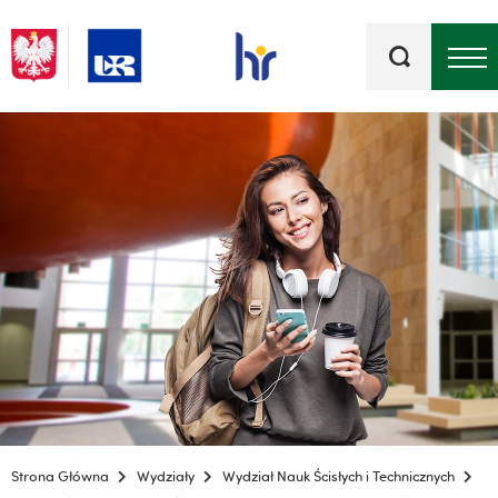
Słowa
kluczowe
Menu - górna belka
Strona Główna
Wydziały
Wydział Nauk Ścisłych i Technicznych