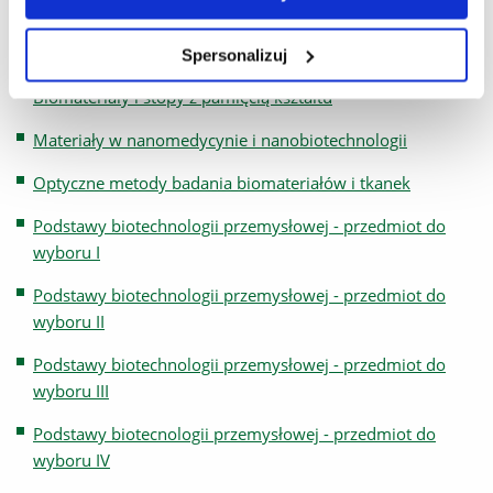
Specjalność: Nanomateriały w medycynie
Spersonalizuj
i biotechnologii
Biomateriały i stopy z pamięcią kształtu
Materiały w nanomedycynie i nanobiotechnologii
Optyczne metody badania biomateriałów i tkanek
Podstawy biotechnologii przemysłowej - przedmiot do
wyboru I
Podstawy biotechnologii przemysłowej - przedmiot do
wyboru II
Podstawy biotechnologii przemysłowej - przedmiot do
wyboru III
Podstawy biotecnologii przemysłowej - przedmiot do
wyboru IV