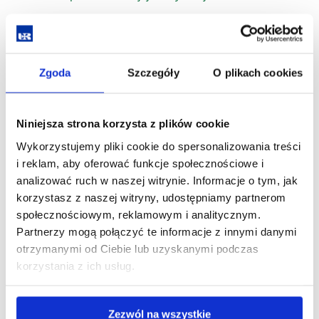
Wykład monograficzny specjalistyczny
Specjalność: Materiały nanokompozytowe
i funkcjonalne
Zgoda
Szczegóły
O plikach cookies
Nowoczesne materiały laserowe
Powłoki ochronne i ich wytwarzanie
Niniejsza strona korzysta z plików cookie
Wykorzystujemy pliki cookie do spersonalizowania treści
Wytwarzanie i właściwości materiałów twardych i
i reklam, aby oferować funkcje społecznościowe i
supertwardych
analizować ruch w naszej witrynie. Informacje o tym, jak
korzystasz z naszej witryny, udostępniamy partnerom
Specjalność: Nanoelektronika
społecznościowym, reklamowym i analitycznym.
Metody wytwarzania warstw epitaksjalnych
Partnerzy mogą połączyć te informacje z innymi danymi
otrzymanymi od Ciebie lub uzyskanymi podczas
Przedmiot do wyboru I - Nanolitografia
korzystania z ich usług.
Przedmiot do wyboru II - Nanopreparatyka
Półprzewodnikowe struktury kwantowe
Zezwól na wszystkie