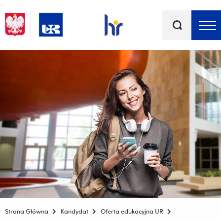
Słowa
kluczowe
Menu - górna belka
Strona Główna
Kandydat
Oferta edukacyjna UR