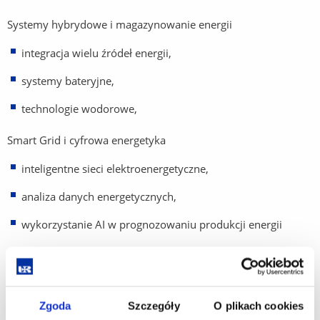
Systemy hybrydowe i magazynowanie energii
integracja wielu źródeł energii,
systemy bateryjne,
technologie wodorowe,
Smart Grid i cyfrowa energetyka
inteligentne sieci elektroenergetyczne,
analiza danych energetycznych,
wykorzystanie AI w prognozowaniu produkcji energii
Zielona energia. Inteligentne technologie. Stabilna przyszłość.
Dołącz do grona inżynierów, którzy będą projektować
nowoczesne systemy energetyczne nowej generacji.
Zgoda
Szczegóły
O plikach cookies
Postaw na kierunek, który łączy innowacje, praktykę i realny