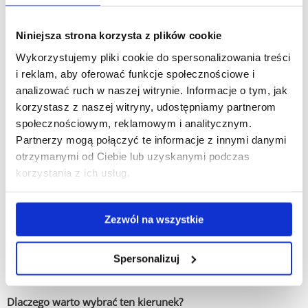
wpływ na przyszłość świata.
Niniejsza strona korzysta z plików cookie
Zapisz się i twórz energetykę jutra!
Wykorzystujemy pliki cookie do spersonalizowania treści
i reklam, aby oferować funkcje społecznościowe i
Studia II stopnia:
analizować ruch w naszej witrynie. Informacje o tym, jak
korzystasz z naszej witryny, udostępniamy partnerom
Rozpocznij swoją karierę w przyszłości!
społecznościowym, reklamowym i analitycznym.
Partnerzy mogą połączyć te informacje z innymi danymi
Jeśli chcesz być częścią rewolucji energetycznej i działać na
otrzymanymi od Ciebie lub uzyskanymi podczas
rzecz ochrony naszej planety, studia na kierunku
Odnawialne
korzystania z ich usług.
źródła energii i gospodarka odpadami
są właśnie dla Ciebie!
To unikalna i dynamiczna dziedzina, która łączy pasję do
ekologii z nowoczesnymi rozwiązaniami technologicznymi.
Zezwól na wszystkie
Dzięki tym studiom zdobędziesz wiedzę i umiejętności
niezbędne do projektowania i wdrażania efektywnych
systemów energetycznych opartych na odnawialnych
Spersonalizuj
źródłach energii oraz skutecznej gospodarki odpadami.
Dlaczego warto wybrać ten kierunek?