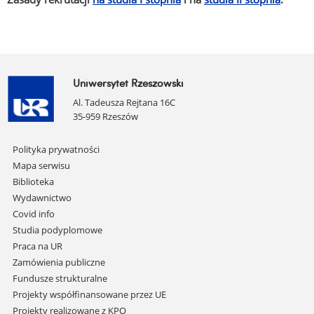
Uniwersytet Rzeszowski
Al. Tadeusza Rejtana 16C
35-959 Rzeszów
Pomiń
Polityka prywatności
nawigację
Mapa serwisu
i
Biblioteka
przejdź
Wydawnictwo
do
Covid info
treści
Studia podyplomowe
Praca na UR
Zamówienia publiczne
Fundusze strukturalne
Projekty współfinansowane przez UE
Projekty realizowane z KPO