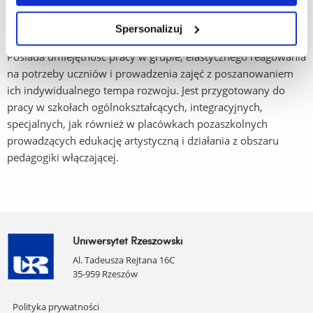
Absolwent potrafi projektować i realizować scenariusze lekcji
muzyki z wykorzystaniem różnorodnych form ekspresji:
Spersonalizuj
śpiewu, gry na instrumentach, ruchu i działań twórczych.
Posiada umiejętność pracy w grupie, elastycznego reagowania
na potrzeby uczniów i prowadzenia zajęć z poszanowaniem
ich indywidualnego tempa rozwoju. Jest przygotowany do
pracy w szkołach ogólnokształcących, integracyjnych,
specjalnych, jak również w placówkach pozaszkolnych
prowadzących edukację artystyczną i działania z obszaru
pedagogiki włączającej.
Uniwersytet Rzeszowski
Al. Tadeusza Rejtana 16C
35-959 Rzeszów
Pomiń
Polityka prywatności