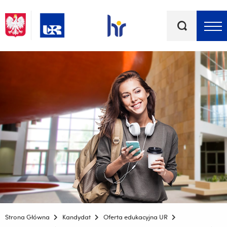
Słowa
kluczowe
Menu - górna belka
Strona Główna
Kandydat
Oferta edukacyjna UR