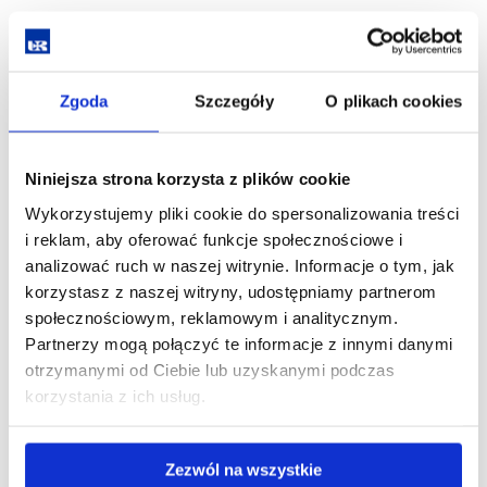
Zgoda
Szczegóły
O plikach cookies
Sylwetka absolwenta:
Niniejsza strona korzysta z plików cookie
Wykorzystujemy pliki cookie do spersonalizowania treści
Absolwent specjalności
Edukacja inkluzyjna
to refleksyjny,
i reklam, aby oferować funkcje społecznościowe i
otwarty i empatyczny nauczyciel muzyki, gotowy do pracy
analizować ruch w naszej witrynie. Informacje o tym, jak
w zróżnicowanych środowiskach edukacyjnych. Posiada
korzystasz z naszej witryny, udostępniamy partnerom
solidne przygotowanie pedagogiczne i muzyczne,
społecznościowym, reklamowym i analitycznym.
wzbogacone o kompetencje w zakresie prowadzenia zajęć
Partnerzy mogą połączyć te informacje z innymi danymi
uwzględniających potrzeby uczniów ze specjalnymi
otrzymanymi od Ciebie lub uzyskanymi podczas
potrzebami edukacyjnymi oraz zróżnicowanym potencjałem
korzystania z ich usług.
rozwojowym. Potrafi stosować
nowoczesne, przyjazne
metody nauczania muzyki
, które sprzyjają budowaniu
bezpiecznej i wspierającej atmosfery w klasie.
Zezwól na wszystkie