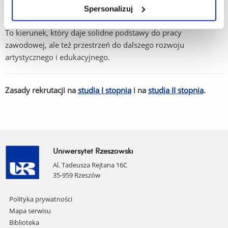
nauczyciele, dyrygenci, animatorzy, organizatorzy wydarzeń
Spersonalizuj
muzycznych i projektów artystycznych.
To kierunek, który daje solidne podstawy do pracy
zawodowej, ale też przestrzeń do dalszego rozwoju
artystycznego i edukacyjnego.
Zasady rekrutacji na
studia I stopnia
i na
studia II stopnia
.
Uniwersytet Rzeszowski
Al. Tadeusza Rejtana 16C
35-959 Rzeszów
Pomiń
Polityka prywatności
nawigację
Mapa serwisu
i
Biblioteka