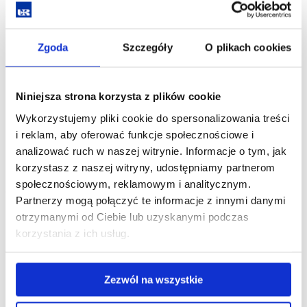
Już na studiach pierwszego stopnia studenci wybierają
specjalność zgodną ze swoimi zainteresowaniami, m.in.
muzykę estradową
lub
rytmikę w edukacji przedszkolnej
Zgoda
Szczegóły
O plikach cookies
i szkolnej
.
Na studiach drugiego stopnia możliwy jest wybór specjalności
takich jak
kompozycja i aranżacja w nowych mediach,
Niniejsza strona korzysta z plików cookie
edukacja inkluzyjna
czy
prowadzenie zespołów muzycznych
.
Wykorzystujemy pliki cookie do spersonalizowania treści
Ważnym elementem kierunku są zajęcia praktyczne, projekty
i reklam, aby oferować funkcje społecznościowe i
artystyczne oraz bezpośredni kontakt z realnym
analizować ruch w naszej witrynie. Informacje o tym, jak
środowiskiem edukacyjnym i kulturalnym.
korzystasz z naszej witryny, udostępniamy partnerom
społecznościowym, reklamowym i analitycznym.
Jakie są możliwości po ukończeniu studi
ó
w?
Partnerzy mogą połączyć te informacje z innymi danymi
Absolwenci studiów I stopnia mogą prowadzić zajęcia
otrzymanymi od Ciebie lub uzyskanymi podczas
umuzykalniające, działać jako animatorzy życia muzycznego,
korzystania z ich usług.
dyrygenci lub instruktorzy zespołów amatorskich oraz
aktywnie uczestniczyć w działalności artystycznej.
Ukończenie studiów II stopnia daje kwalifikacje do nauczania
Zezwól na wszystkie
muzyki we wszystkich typach szkół. Absolwenci znajdują
zatrudnienie także w instytucjach kultury i mediach – jako