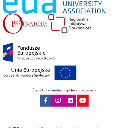
Śledź UR w mediach społecznościowych
Pomiń
nawigację
i