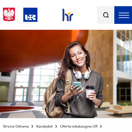
Słowa
kluczowe
Menu - górna belka
Strona Główna
Kandydat
Oferta edukacyjna UR