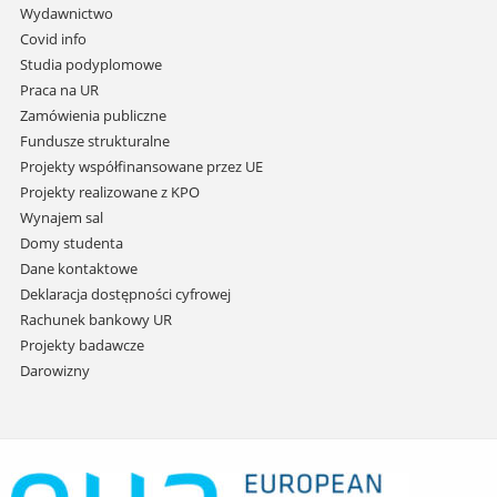
przejdź
Wydawnictwo
do
Covid info
treści
Studia podyplomowe
Praca na UR
Zamówienia publiczne
Fundusze strukturalne
Projekty współfinansowane przez UE
Projekty realizowane z KPO
Wynajem sal
Domy studenta
Dane kontaktowe
Deklaracja dostępności cyfrowej
Rachunek bankowy UR
Projekty badawcze
Darowizny