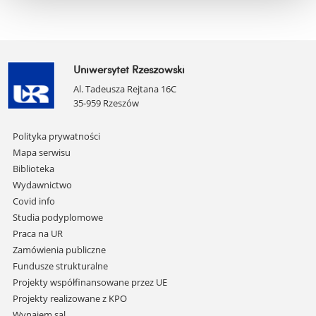
Uniwersytet Rzeszowski
Al. Tadeusza Rejtana 16C
35-959 Rzeszów
Pomiń
Polityka prywatności
nawigację
Mapa serwisu
i
Biblioteka
przejdź
Wydawnictwo
do
Covid info
treści
Studia podyplomowe
Praca na UR
Zamówienia publiczne
Fundusze strukturalne
Projekty współfinansowane przez UE
Projekty realizowane z KPO
Wynajem sal