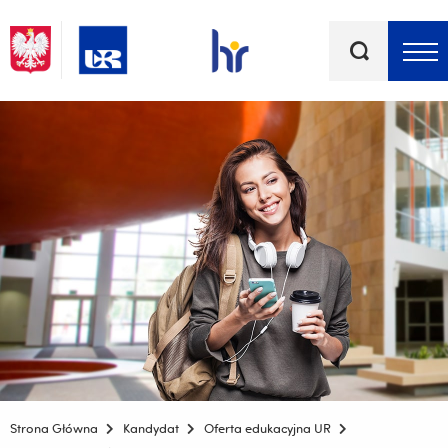
Słowa
kluczowe
Menu - górna belka
Strona Główna
Kandydat
Oferta edukacyjna UR