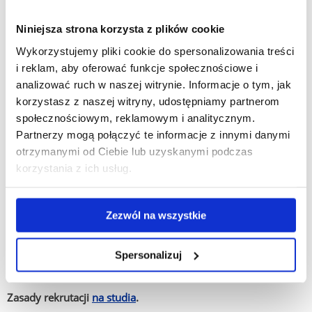
lotniczej i motoryzacyjnej.
Niniejsza strona korzysta z plików cookie
Program studiów, dzięki ścisłej współpracy z firmami IT
Wykorzystujemy pliki cookie do spersonalizowania treści
i centrami R&D, przygotowuje absolwentów do pracy
i reklam, aby oferować funkcje społecznościowe i
w najbardziej pożądanych zawodach współczesnego rynku.
analizować ruch w naszej witrynie. Informacje o tym, jak
Po ukończeniu studiów możesz podjąć pracę jako inżynier
korzystasz z naszej witryny, udostępniamy partnerom
sztucznej inteligencji lub uczenia maszynowego (ML Engineer),
społecznościowym, reklamowym i analitycznym.
analityk danych, programista systemów inteligentnych czy
Partnerzy mogą połączyć te informacje z innymi danymi
specjalista ds. wdrażania rozwiązań AI. Znajdziesz
otrzymanymi od Ciebie lub uzyskanymi podczas
zatrudnienie w firmach technologicznych, medtech,
korzystania z ich usług.
ośrodkach badawczych oraz nowoczesnych zakładach
przemysłowych.
Zezwól na wszystkie
Sztuczna inteligencja na UR – zdobądź zawód inżyniera i stań
się twórcą technologii, które zdefiniują nową erę systemów
inteligentnych i uczenia maszynowego!
Spersonalizuj
Zasady rekrutacji
na studia
.