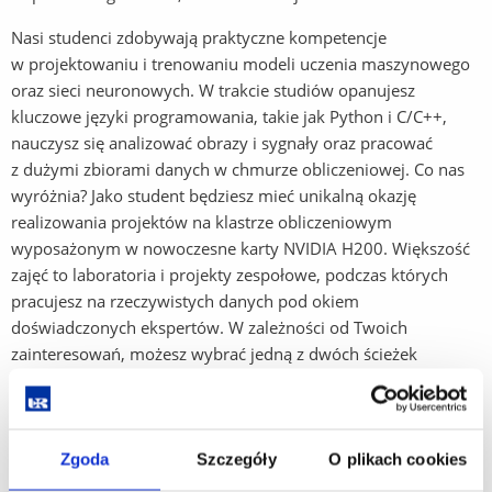
Nasi studenci zdobywają praktyczne kompetencje
w projektowaniu i trenowaniu modeli uczenia maszynowego
oraz sieci neuronowych. W trakcie studiów opanujesz
kluczowe języki programowania, takie jak Python i C/C++,
nauczysz się analizować obrazy i sygnały oraz pracować
z dużymi zbiorami danych w chmurze obliczeniowej. Co nas
wyróżnia? Jako student będziesz mieć unikalną okazję
realizowania projektów na klastrze obliczeniowym
wyposażonym w nowoczesne karty NVIDIA H200. Większość
zajęć to laboratoria i projekty zespołowe, podczas których
pracujesz na rzeczywistych danych pod okiem
doświadczonych ekspertów. W zależności od Twoich
zainteresowań, możesz wybrać jedną z dwóch ścieżek
kształcenia:
Sztuczną inteligencję w medycynie
, gdzie
nauczysz się tworzyć systemy wspomagające diagnostykę
i analizować dane biomedyczne, lub
Sztuczną inteligencję
w przemyśle
, skupioną na rozwiązaniach dla Przemysłu 4.0,
Zgoda
Szczegóły
O plikach cookies
automatyzacji oraz analizie danych technicznych w branży