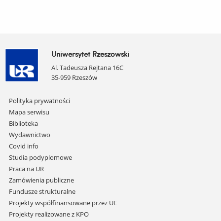
Uniwersytet Rzeszowski
Al. Tadeusza Rejtana 16C
35-959 Rzeszów
Pomiń
Polityka prywatności
nawigację
Mapa serwisu
i
Biblioteka
przejdź
Wydawnictwo
do
Covid info
treści
Studia podyplomowe
Praca na UR
Zamówienia publiczne
Fundusze strukturalne
Projekty współfinansowane przez UE
Projekty realizowane z KPO