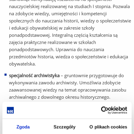
nauczycielskiej realizowanej na studiach I stopnia. Pozwala
na zdobycie wiedzy, umiejętności i kompetencji
społecznych do nauczania historii, wiedzy o społeczeństwie
i edukacji obywatelskiej w zakresie szkoły
ponadpodstawowej. Integralną częścią kształcenia są
zajęcia praktyczne realizowane w szkołach
ponadpodstawowych. Uprawnia do nauczania
przedmiotów historia, wiedza o społeczeństwie i edukacja
obywatelska.
specjalność archiwistyka
– gruntownie przygotowuje do
wykonywania zawodu archiwisty. Umożliwia zdobycie
zaawansowanej wiedzy na temat opracowywania zasobu
archiwalnego z dowolnego okresu historycznego.
Obejmuje zajęcia praktyczne realizowane w archiwach
o zasobie historycznym (archiwa państwowe). Daje
przygotowanie teoretyczne i praktyczne, uprawnienia do
pracy w archiwum państwowym oraz dowolnym
Zgoda
Szczegóły
O plikach cookies
archiwum o zasobie historycznym funkcjonującym poza