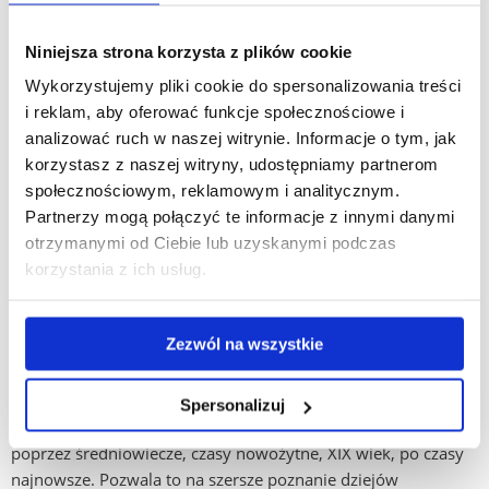
siecią archiwów państwowych.
Niniejsza strona korzysta z plików cookie
specjalność ogólnohistoryczna
– pozwala na zdobycie
Wykorzystujemy pliki cookie do spersonalizowania treści
gruntownej wiedzy i umiejętności z zakresu historii.
i reklam, aby oferować funkcje społecznościowe i
Wdraża w pracę naukową historyka w ramach wybranych
analizować ruch w naszej witrynie. Informacje o tym, jak
obszarów badań historycznych, ze szczególnym
korzystasz z naszej witryny, udostępniamy partnerom
uwzględnieniem wiedzy i umiejętności warsztatowych.
społecznościowym, reklamowym i analitycznym.
Studia w ramach poszczególnych specjalności pozwalają na
Partnerzy mogą połączyć te informacje z innymi danymi
zdobycie kompetencji zawodowych przygotowujących do
otrzymanymi od Ciebie lub uzyskanymi podczas
wykonywania zawodu nauczyciela w zakresie nauczania
korzystania z ich usług.
historii, wiedzy o społeczeństwie i edukacji obywatelskiej, lub
zawodu archiwisty. Przygotowują również do prowadzenia
Zezwól na wszystkie
badań historycznych, odpowiadających określonym
zainteresowaniom i pasjom studenta. Umożliwiają
zdobywanie i poszerzanie wiedzy specjalistycznej z zakresu
Spersonalizuj
poszczególnych epok historycznych, od starożytności,
poprzez średniowiecze, czasy nowożytne, XIX wiek, po czasy
najnowsze. Pozwala to na szersze poznanie dziejów