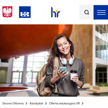
Słowa
kluczowe
Menu - górna belka
Strona Główna
Kandydat
Oferta edukacyjna UR