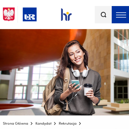
Słowa
kluczowe
Menu - górna belka
Strona Główna
Kandydat
Rekrutacja