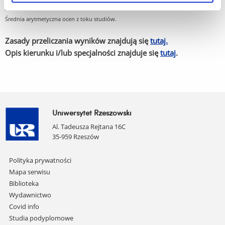
przewyższa limit wolnych miejsc na kierunek
Średnia arytmetyczna ocen z toku studiów.
Zasady przeliczania wyników znajdują się
tutaj.
Opis kierunku i/lub specjalności znajduje się
tutaj
.
Uniwersytet Rzeszowski
Al. Tadeusza Rejtana 16C
35-959 Rzeszów
Pomiń
Polityka prywatności
nawigację
Mapa serwisu
i
Biblioteka
przejdź
Wydawnictwo
do
Covid info
treści
Studia podyplomowe