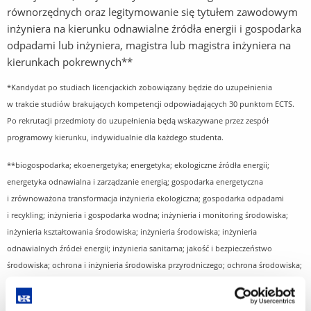
równorzędnych oraz legitymowanie się tytułem zawodowym
inżyniera na kierunku odnawialne źródła energii i gospodarka
odpadami lub inżyniera, magistra lub magistra inżyniera na
kierunkach pokrewnych**
*Kandydat po studiach licencjackich zobowiązany będzie do uzupełnienia
w trakcie studiów brakujących kompetencji odpowiadających 30 punktom ECTS.
Po rekrutacji przedmioty do uzupełnienia będą wskazywane przez zespół
programowy kierunku, indywidualnie dla każdego studenta.
**biogospodarka; ekoenergetyka; energetyka; ekologiczne źródła energii;
energetyka odnawialna i zarządzanie energią; gospodarka energetyczna
i zrównoważona transformacja inżynieria ekologiczna; gospodarka odpadami
i recykling; inżynieria i gospodarka wodna; inżynieria i monitoring środowiska;
inżynieria kształtowania środowiska; inżynieria środowiska; inżynieria
odnawialnych źródeł energii; inżynieria sanitarna; jakość i bezpieczeństwo
środowiska; ochrona i inżynieria środowiska przyrodniczego; ochrona środowiska;
odnawialne źródła energii; rolnictwo; technologie energetyki odnawialnej.