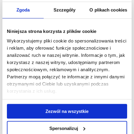
Oceny zgodności treści programowych kierunków nie
wymienionych na powyższej liście z efektami uczenia się dla
Zgoda
Szczegóły
O plikach cookies
dziedziny nauk rolniczych dokonywać będzie zespół
programowy kierunku odnawialne źródła energii
i gospodarka odpadami, indywidualnie dla każdego
Niniejsza strona korzysta z plików cookie
kandydata.
Wykorzystujemy pliki cookie do spersonalizowania treści
i reklam, aby oferować funkcje społecznościowe i
Kryterium kwalifikacyjne
analizować ruch w naszej witrynie. Informacje o tym, jak
Ocena na dyplomie ukończenia studiów dla absolwentów
korzystasz z naszej witryny, udostępniamy partnerom
kierunków wymienionych w wymaganiach wstępnych.
społecznościowym, reklamowym i analitycznym.
Dla absolwentów kierunków studiów nie wymienionych
Partnerzy mogą połączyć te informacje z innymi danymi
w wymaganiach wstępnych pozytywny wynik z rozmowy
otrzymanymi od Ciebie lub uzyskanymi podczas
kwalifikacyjnej sprawdzającej kompetencje kandydata do
korzystania z ich usług.
podjęcia studiów II stopnia.
Kandydat zobowiązany jest dostarczyć opis efektów uczenia
się określonych w programie studiów oraz harmonogram
Zezwól na wszystkie
studiów które ukończył, przed podaniem wyników
kwalifikacji.
Spersonalizuj
Kryterium dodatkowe,
gdy liczba kandydatów z tą samą liczbą punktów