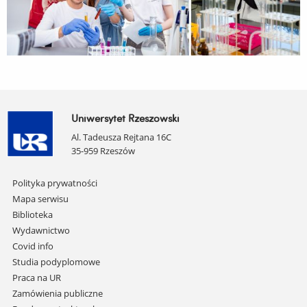
Uniwersytet Rzeszowski
Al. Tadeusza Rejtana 16C
35-959 Rzeszów
Pomiń
Polityka prywatności
nawigację
Mapa serwisu
i
Biblioteka
przejdź
Wydawnictwo
do
Covid info
treści
Studia podyplomowe
Praca na UR
Zamówienia publiczne