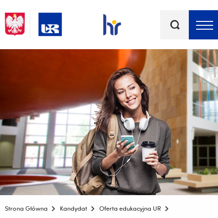
Słowa
kluczowe
Menu - górna belka
Strona Główna
Kandydat
Oferta edukacyjna UR