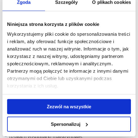
Zgoda
Szczegóły
O plikach cookies
specjalistą w zakresie projektowania, weryfikowania
i zarządzania produktami. Jest przygotowany do poszukiwania
i tworzenia innowacji produktowych i procesowych,
Niniejsza strona korzysta z plików cookie
opracowania projektu nowego lub doskonalenia istniejącego
produktu oraz optymalizacji możliwości jego komercjalizacji.
Wykorzystujemy pliki cookie do spersonalizowania treści
Zna uregulowania i przepisy z zakresu prawa, normalizacji
i reklam, aby oferować funkcje społecznościowe i
i certyfikacji produktu.
analizować ruch w naszej witrynie. Informacje o tym, jak
korzystasz z naszej witryny, udostępniamy partnerom
Perspektywy zawodowe:
społecznościowym, reklamowym i analitycznym.
Absolwent kierunku jest przygotowany do podjęcia
Partnerzy mogą połączyć te informacje z innymi danymi
zatrudnienia na stanowiskach inżynierskich i kierowniczych
otrzymanymi od Ciebie lub uzyskanymi podczas
w różnych działach gospodarki, szczególnie w przemyśle
korzystania z ich usług.
spożywczym, suplementów diety, produkcji kosmetyków
naturalnych i innych o podobnym profilu działalności.
Absolwent ma możliwość zatrudnienia w przedsiębiorstwach
Zezwól na wszystkie
produkcyjnych i handlowych, a szczególnie w:
Spersonalizuj
działach projektów,
działach gospodarki magazynowej,