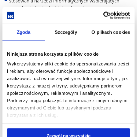
stosowania narzędzi informatycznych wspierających
zarządzanie logistyką i łańcuchem dostaw;
podejmowania decyzji logistycznych z wykorzystaniem
danych i analiz.
Zgoda
Szczegóły
O plikach cookies
Zajęcia mają charakter ćwiczeń, projektów, analizy
przypadków oraz rozwiązywania problemów inspirowanych
Niniejsza strona korzysta z plików cookie
rzeczywistymi sytuacjami rynkowymi, zdobędziesz również
umiejętności z obsługi programów wykorzystywanych
Wykorzystujemy pliki cookie do spersonalizowania treści
w procesach logistycznych oraz certyfikaty z obsługi
i reklam, aby oferować funkcje społecznościowe i
programów wykorzystywanych w spedycji.
analizować ruch w naszej witrynie. Informacje o tym, jak
korzystasz z naszej witryny, udostępniamy partnerom
Co wyróżnia ten kierunek?
społecznościowym, reklamowym i analitycznym.
Partnerzy mogą połączyć te informacje z innymi danymi
połączeniem klasycznej logistyki z nowoczesnymi
otrzymanymi od Ciebie lub uzyskanymi podczas
narzędziami cyfrowymi;
korzystania z ich usług.
interdyscyplinarnym podejściem łączącym logistykę
z zarządzaniem jakością;
Zezwól na wszystkie