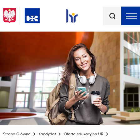
Słowa
kluczowe
Menu - górna belka
Strona Główna
Kandydat
Oferta edukacyjna UR