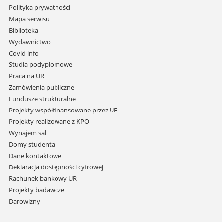
Pomiń
Polityka prywatności
nawigację
Mapa serwisu
i
Biblioteka
przejdź
Wydawnictwo
do
Covid info
treści
Studia podyplomowe
Praca na UR
Zamówienia publiczne
Fundusze strukturalne
Projekty współfinansowane przez UE
Projekty realizowane z KPO
Wynajem sal
Domy studenta
Dane kontaktowe
Deklaracja dostępności cyfrowej
Rachunek bankowy UR
Projekty badawcze
Darowizny