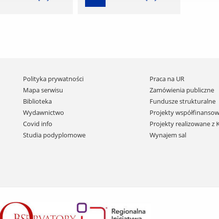
Pomiń
Polityka prywatności
Praca na UR
nawigację
Mapa serwisu
Zamówienia publiczne
i
Biblioteka
Fundusze strukturalne
przejdź
Wydawnictwo
Projekty współfinansow
do
Covid info
Projekty realizowane z
treści
Studia podyplomowe
Wynajem sal