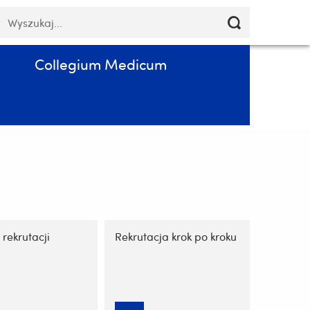
Pomiń
łowa
Poczta
Kontakt
PL
nawigację
luczowe
i
przejdź
Collegium Medicum
do
treści
rekrutacji
Rekrutacja krok po kroku