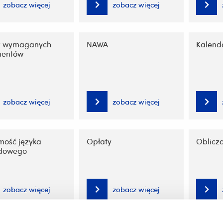
zobacz więcej
zobacz więcej
z wymaganych
NAWA
Kalenda
mentów
zobacz więcej
zobacz więcej
mość języka
Opłaty
Oblicz
dowego
zobacz więcej
zobacz więcej