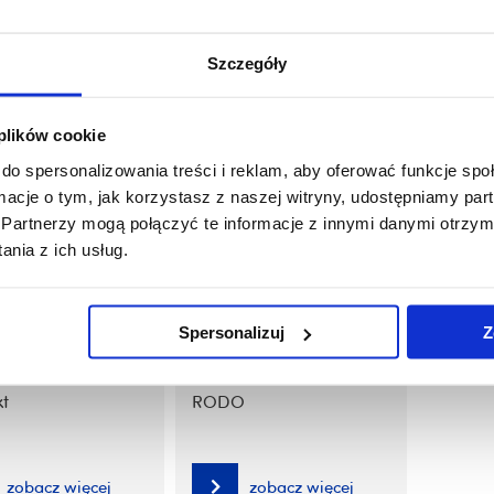
 przyjęć
Ranking popularności
Pomoc 
kierunków
Szczegóły
zobacz więcej
zobacz więcej
 plików cookie
do spersonalizowania treści i reklam, aby oferować funkcje sp
ormacje o tym, jak korzystasz z naszej witryny, udostępniamy p
do pobrania
FAQ - Najczęściej
Osoby n
Partnerzy mogą połączyć te informacje z innymi danymi otrzym
zadawane pytania
nia z ich usług.
zobacz więcej
zobacz więcej
Spersonalizuj
Z
kt
RODO
zobacz więcej
zobacz więcej