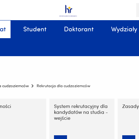
S
i
k
at
Student
Doktorant
Wydziały
Sprawy organizacyjne, związane z tokiem studiów
la cudzoziemców
Rekrutacja dla cudzoziemców
ję
ności
System rekrutacyjny dla
Zasady 
kandydatów na studia -
wejście