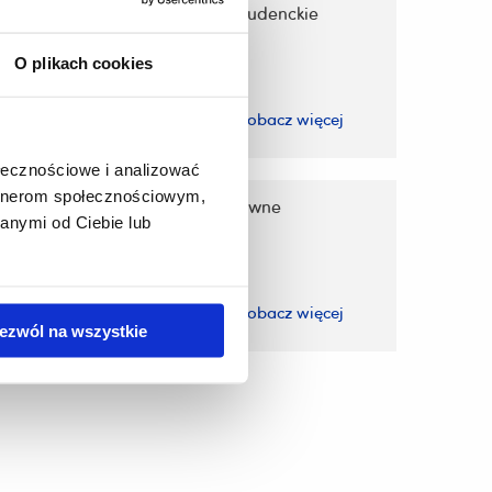
materialna
Domy studenckie
O plikach cookies
zobacz więcej
zobacz więcej
ołecznościowe i analizować
artnerom społecznościowym,
iepełnoletnie
Akty prawne
anymi od Ciebie lub
zobacz więcej
zobacz więcej
ezwól na wszystkie