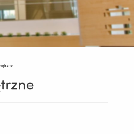
nętrzne
trzne