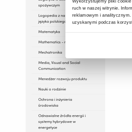
Wykorzystujemy pliki cookie 
spożywczym
ruch w naszej witrynie. Inf
reklamowym i analitycznym. 
Logopedia z nauczaniem
języka polskiego jako obcego
uzyskanymi podczas korzysta
Matematyka
Mathematics - nowość
Mechatronika
Media, Visual and Social
Communication
Menedżer rozwoju produktu
Nauki o rodzinie
Ochrona i inżynieria
środowiska
Odnawialne źródła energii i
systemy hybrydowe w
energetyce