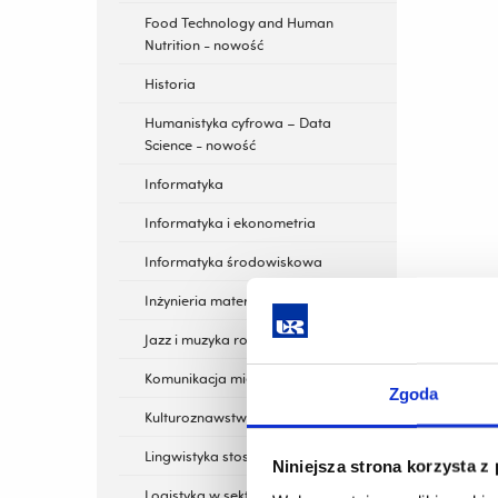
Food Technology and Human
Nutrition - nowość
Historia
Humanistyka cyfrowa – Data
Science - nowość
Informatyka
Informatyka i ekonometria
Informatyka środowiskowa
Inżynieria materiałowa
Jazz i muzyka rozrywkowa
Komunikacja międzykulturowa
Zgoda
Kulturoznawstwo
Lingwistyka stosowana
Niniejsza strona korzysta z
Logistyka w sektorze rolno-