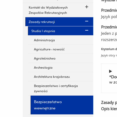
Kontakt do Wydziałowych
Przedmi
Zespołów Rekrutacyjnych
Język po
Zasady rekrutacji
Przedmi
Studia I stopnia
Jeden z 
rozszerz
Administracja
Kryterium d
Agriculture- nowość
Język obcy
Agroleśnictwo
Archeologia
*Do
Architektura krajobrazu
w z
Bezpieczeństwo i certyfikacja
żywności
Bezpieczeństwo
Zasady p
wewnętrzne
Opis kie