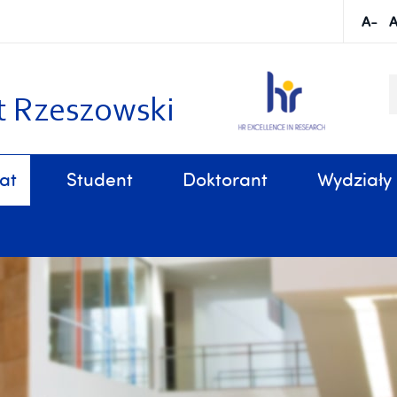
S
k
t Rzeszowski
at
Student
Doktorant
Wydziały
Sprawy organizacyjne, związane z tokiem studiów