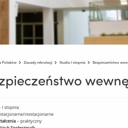
la Polaków
Zasady rekrutacji
Studia I stopnia
Bezpieczeństwo wew
zpieczeństwo wewnę
 I stopnia
stacjonarne/niestacjonarne
ztałcenia
– praktyczny
Nauk Społecznych