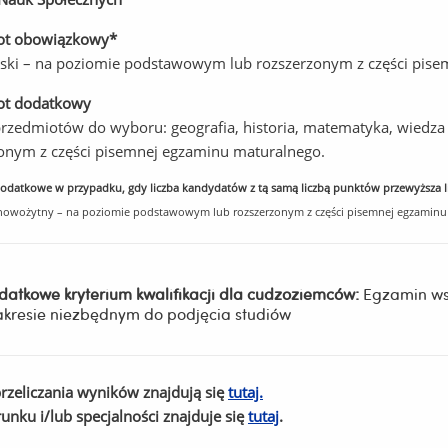
ot obowiązkowy*
lski – na poziomie podstawowym lub rozszerzonym z części pis
ot dodatkowy
przedmiotów do wyboru: geografia, historia, matematyka, wiedz
onym z części pisemnej egzaminu maturalnego.
odatkowe w przypadku, gdy liczba kandydatów z tą samą liczbą punktów przewyższa l
 nowożytny – na poziomie podstawowym lub rozszerzonym z części pisemnej egzaminu
datkowe kryterium kwalifikacji dla cudzoziemców:
Egzamin ws
akresie niezbędnym do podjęcia studiów
rzeliczania wyników znajdują się
tutaj.
runku i/lub specjalności znajduje się
tutaj
.