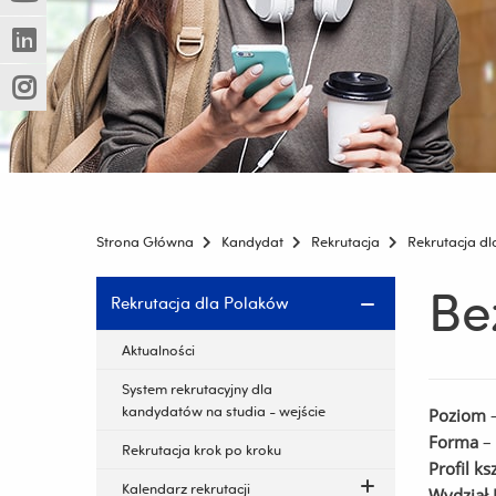
(Nowe
(Link
innej
okno)
do
strony)
(Nowe
(Link
innej
okno)
do
strony)
(Nowe
(Link
innej
okno)
do
strony)
innej
strony)
Strona Główna
Kandydat
Rekrutacja
Rekrutacja d
Be
Pomiń
Rekrutacja dla Polaków
nawigację
i
Aktualności
przejdź
System rekrutacyjny dla
do
kandydatów na studia - wejście
Poziom
–
treści
Forma
– 
Rekrutacja krok po kroku
Profil ks
Kalendarz rekrutacji
Wydział 