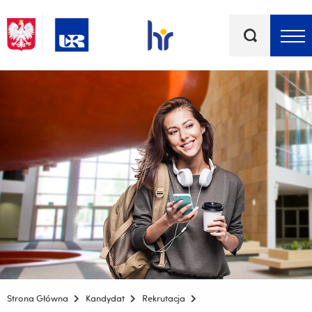
Słowa
kluczowe
Menu - górna belka
Strona Główna
Kandydat
Rekrutacja