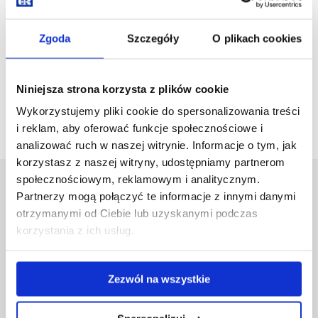
Kryterium dodatkowe,
gdy liczba kandydatów z tą samą liczbą punktów
Zgoda
Szczegóły
O plikach cookies
przewyższa limit wolnych miejsc na kierunek
Średnia arytmetyczna ocen z toku studiów I stopnia.
Zasady przeliczania wyników znajdują się
tutaj.
Niniejsza strona korzysta z plików cookie
Opis kierunku i/lub specjalności znajduje się
tutaj
.
Wykorzystujemy pliki cookie do spersonalizowania treści
i reklam, aby oferować funkcje społecznościowe i
analizować ruch w naszej witrynie. Informacje o tym, jak
korzystasz z naszej witryny, udostępniamy partnerom
społecznościowym, reklamowym i analitycznym.
Uniwersytet Rzeszowski
Partnerzy mogą połączyć te informacje z innymi danymi
Al. Tadeusza Rejtana 16C
otrzymanymi od Ciebie lub uzyskanymi podczas
35-959 Rzeszów
korzystania z ich usług.
Pomiń
Polityka prywatności
nawigację
Mapa serwisu
Zezwól na wszystkie
i
Biblioteka
przejdź
Wydawnictwo
do