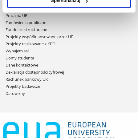
Spersonalizuj
Covid info
treści
Studia podyplomowe
Praca na UR
Zamówienia publiczne
Fundusze strukturalne
Projekty współfinansowane przez UE
Projekty realizowane z KPO
Wynajem sal
Domy studenta
Dane kontaktowe
Deklaracja dostępności cyfrowej
Rachunek bankowy UR
Projekty badawcze
Darowizny