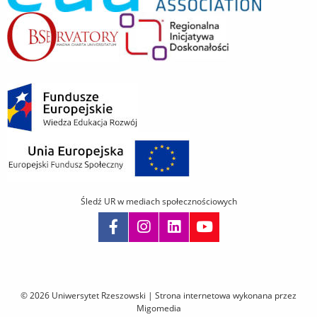
Śledź UR w mediach społecznościowych
Pomiń
nawigację
i
© 2026 Uniwersytet Rzeszowski |
Strona internetowa wykonana przez
przejdź
Migomedia
do