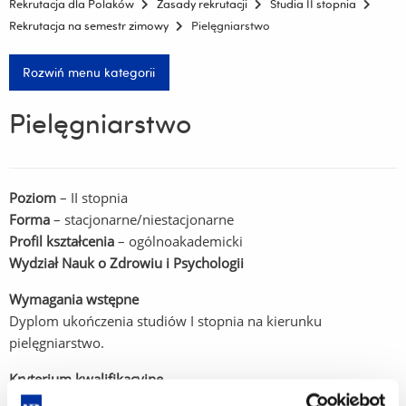
Rekrutacja dla Polaków
Zasady rekrutacji
Studia II stopnia
Rekrutacja na semestr zimowy
Pielęgniarstwo
Rozwiń menu kategorii
Pielęgniarstwo
Poziom
– II stopnia
Forma
– stacjonarne/niestacjonarne
Profil kształcenia
– ogólnoakademicki
Wydział Nauk o Zdrowiu i Psychologii
Wymagania wstępne
Dyplom ukończenia studiów I stopnia na kierunku
pielęgniarstwo.
Kryterium kwalifikacyjne
Ocena na dyplomie ukończenia studiów I stopnia.