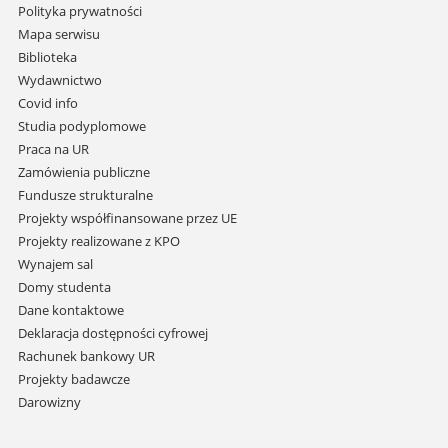
Pomiń
Polityka prywatności
nawigację
Mapa serwisu
i
Biblioteka
przejdź
Wydawnictwo
do
Covid info
treści
Studia podyplomowe
Praca na UR
Zamówienia publiczne
Fundusze strukturalne
Projekty współfinansowane przez UE
Projekty realizowane z KPO
Wynajem sal
Domy studenta
Dane kontaktowe
Deklaracja dostępności cyfrowej
Rachunek bankowy UR
Projekty badawcze
Darowizny