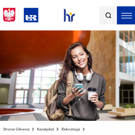
Słowa
kluczowe
Menu - górna belka
Strona Główna
Kandydat
Rekrutacja