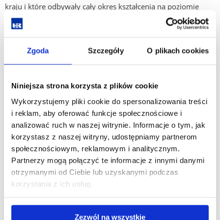
kraju i które odbywały cały okres kształcenia na poziomie
szkoły średniej poza granicami Polski.
W ramach Programu oferowane jest comiesięczne
stypendium Dyrektora Narodowej Agencji Wymiany
Zgoda
Szczegóły
O plikach cookies
Akademickiej w uczelniach nadzorowanych przez ministra
właściwego do spraw szkolnictwa wyższego i nauki oraz
możliwość odbycia studiów w uczelniach nadzorowanych
Niniejsza strona korzysta z plików cookie
przez ministra właściwego do spraw zdrowia (kierunki
Wykorzystujemy pliki cookie do spersonalizowania treści
medyczne) oraz ministra właściwego do spraw kultury
i reklam, aby oferować funkcje społecznościowe i
i ochrony dziedzictwa narodowego (kierunki artystyczne).
analizować ruch w naszej witrynie. Informacje o tym, jak
korzystasz z naszej witryny, udostępniamy partnerom
Studia mogą być poprzedzone rocznym kursem
społecznościowym, reklamowym i analitycznym.
przygotowawczym do studiów w Polsce (również na
Partnerzy mogą połączyć te informacje z innymi danymi
warunkach stypendialnych). Celem kursu przygotowawczego
otrzymanymi od Ciebie lub uzyskanymi podczas
jest pogłębienie znajomości języka polskiego oraz wiedzy
korzystania z ich usług.
z przedmiotów kierunkowych związanych z tokiem przyszłych
studiów.
Zezwól na wszystkie
Wykaz kierunków, poziomów kształcenia, uzyskiwanych