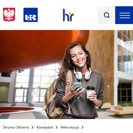
Słowa
kluczowe
Menu - górna belka
Strona Główna
Kandydat
Rekrutacja