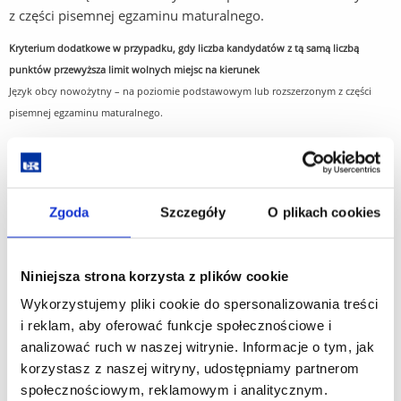
z części pisemnej egzaminu maturalnego.
Kryterium dodatkowe w przypadku, gdy liczba kandydatów z tą samą liczbą
punktów przewyższa limit wolnych miejsc na kierunek
Język obcy nowożytny – na poziomie podstawowym lub rozszerzonym z części
pisemnej egzaminu maturalnego.
Uwaga:
O przyjęcie na kierunek lekarski mogą ubiegać się osoby,
które w postępowaniu rekrutacyjnym uzyskały nie mniej niż
Zgoda
Szczegóły
O plikach cookies
80 pkt. rankingowych z każdego wymaganego przedmiotu
obowiązkowego.
Niniejsza strona korzysta z plików cookie
Wykorzystujemy pliki cookie do spersonalizowania treści
*Dodatkowe kryterium kwalifikacji dla
i reklam, aby oferować funkcje społecznościowe i
cudzoziemców:
Egzamin wstępny w celu
analizować ruch w naszej witrynie. Informacje o tym, jak
sprawdzenia wiedzy w zakresie niezbędnym do
korzystasz z naszej witryny, udostępniamy partnerom
podjęcia studiów
społecznościowym, reklamowym i analitycznym.