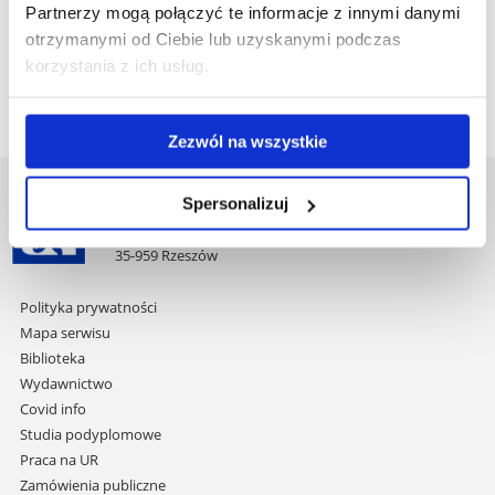
Partnerzy mogą połączyć te informacje z innymi danymi
otrzymanymi od Ciebie lub uzyskanymi podczas
Zasady przeliczania wyników znajdują się
tutaj.
korzystania z ich usług.
Opis kierunku i/lub specjalności znajduje się
tutaj
.
Zezwól na wszystkie
Uniwersytet Rzeszowski
Spersonalizuj
Al. Tadeusza Rejtana 16C
35-959 Rzeszów
Pomiń
Polityka prywatności
nawigację
Mapa serwisu
i
Biblioteka
przejdź
Wydawnictwo
do
Covid info
treści
Studia podyplomowe
Praca na UR
Zamówienia publiczne