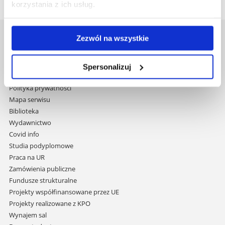
korzystania z ich usług.
Zezwól na wszystkie
Uniwersytet Rzeszowski
Al. Tadeusza Rejtana 16C
35-959 Rzeszów
Spersonalizuj
Pomiń
Polityka prywatności
nawigację
Mapa serwisu
i
Biblioteka
przejdź
Wydawnictwo
do
Covid info
treści
Studia podyplomowe
Praca na UR
Zamówienia publiczne
Fundusze strukturalne
Projekty współfinansowane przez UE
Projekty realizowane z KPO
Wynajem sal