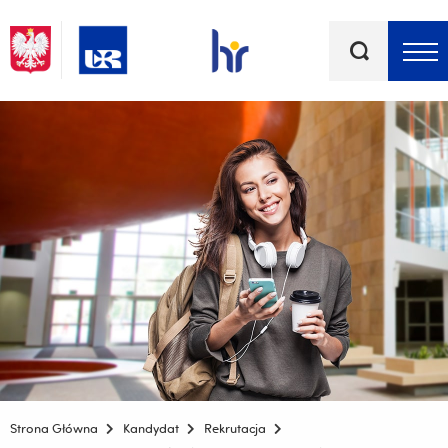
Słowa
kluczowe
Menu - górna belka
Strona Główna
Kandydat
Rekrutacja