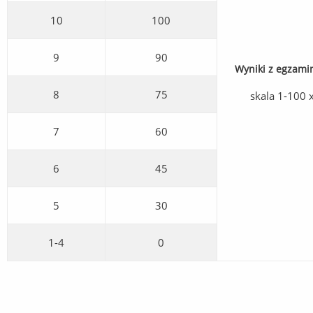
10
100
9
90
Wyniki z egzami
8
75
skala 1-100 
7
60
6
45
5
30
1-4
0