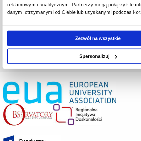
Projekty realizowane z KPO
reklamowym i analitycznym. Partnerzy mogą połączyć te inf
Wynajem sal
danymi otrzymanymi od Ciebie lub uzyskanymi podczas korzy
Domy studenta
Dane kontaktowe
Deklaracja dostępności cyfrowej
Rachunek bankowy UR
Zezwól na wszystkie
Projekty badawcze
Darowizny
Spersonalizuj