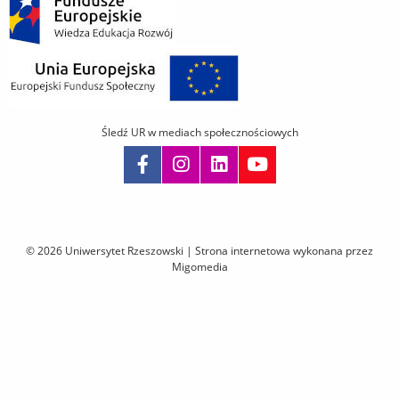
Śledź UR w mediach społecznościowych
Pomiń
nawigację
i
© 2026 Uniwersytet Rzeszowski |
Strona internetowa wykonana przez
przejdź
Migomedia
do
treści