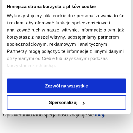
of English General, Pearson Test of English Academic,
Niniejsza strona korzysta z plików cookie
Education Development International (EDI) oraz Test of
Wykorzystujemy pliki cookie do spersonalizowania treści
English as a Foreign Language TOEFL, certyfikaty British
i reklam, aby oferować funkcje społecznościowe i
Council i równoważne.
analizować ruch w naszej witrynie. Informacje o tym, jak
korzystasz z naszej witryny, udostępniamy partnerom
Język niemiecki:
Zertifikat Deutsch (ZD; ÖSD), Zertifikat
społecznościowym, reklamowym i analitycznym.
Deutsch für den Beruf (ZDfB), Zentrale Mittelstufenprüfung
Partnerzy mogą połączyć te informacje z innymi danymi
(ZMP), Oberstufe Deutsch (OD), Österreichisches
otrzymanymi od Ciebie lub uzyskanymi podczas
Sprachdiplom Mittelstufe (ÖSD-Mittelstufe), Zentrale
korzystania z ich usług.
Oberstufenprüfung (ZOP), Prüfung Wirtschaftsdeutsch
International (PWDI), Kleines Deutsches Sprachdiplom (KDS),
Großes Deutsches Sprachdiplom (GDS), Deutsches
Zezwól na wszystkie
Sprachdiplom I lub II (DSD I/II), TELC, certyfikaty Goethe
Institut, Österreich Institut, CEIG, DAAD i równoważne.
Spersonalizuj
Zasady przeliczania wyników znajdują się
tutaj.
Opis kierunku i/lub specjalności znajduje się
tutaj
.