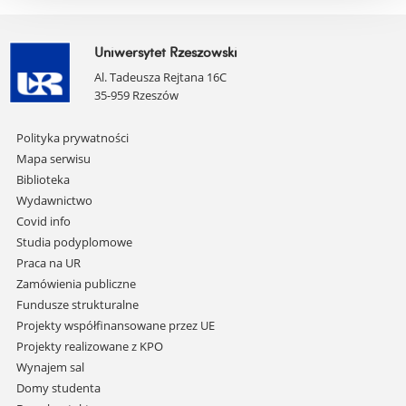
Uniwersytet Rzeszowski
Al. Tadeusza Rejtana 16C
35-959 Rzeszów
Pomiń
Polityka prywatności
nawigację
Mapa serwisu
i
Biblioteka
przejdź
Wydawnictwo
do
Covid info
treści
Studia podyplomowe
Praca na UR
Zamówienia publiczne
Fundusze strukturalne
Projekty współfinansowane przez UE
Projekty realizowane z KPO
Wynajem sal
Domy studenta