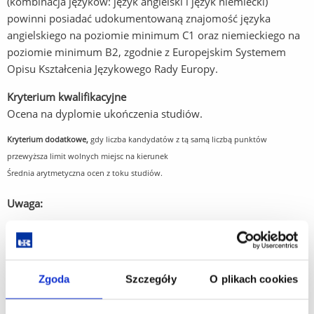
(kombinacja języków: język angielski i język niemiecki)
powinni posiadać udokumentowaną znajomość języka
angielskiego na poziomie minimum C1 oraz niemieckiego na
poziomie minimum B2, zgodnie z Europejskim Systemem
Opisu Kształcenia Językowego Rady Europy.
Kryterium kwalifikacyjne
Ocena na dyplomie ukończenia studiów.
Kryterium dodatkowe,
gdy liczba kandydatów z tą samą liczbą punktów
przewyższa limit wolnych miejsc na kierunek
Średnia arytmetyczna ocen z toku studiów.
Uwaga:
Certyfikaty językowe i dokumenty poświadczające biegłość
językową:
Język angielski:
C1 Advanced (CAE), C2 Proficiency (CPE),
Zgoda
Szczegóły
O plikach cookies
International English Language Testing System (IELTS), City &
Guilds Level 2 Certificate in ESOL International, Pearson Test