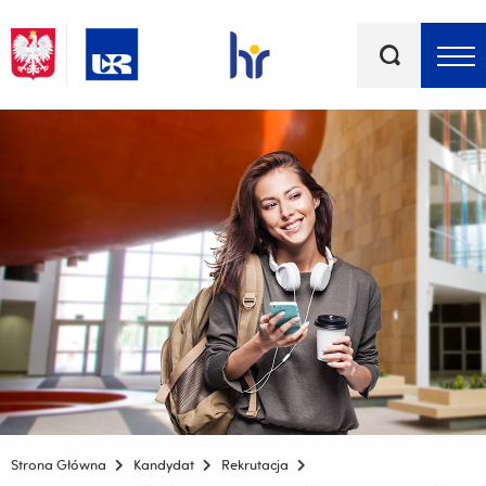
Słowa
kluczowe
Menu - górna belka
Strona Główna
Kandydat
Rekrutacja