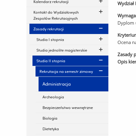
Kalendarz rekrutacji
Wydział 
Kontakt do Wydziałowych
Wymagan
Zespołów Rekrutacyjnych
Dyplom u
Zasady rekrutacji
Kryteriu
Studia I stopnia
Ocena na
Studia jednolite magisterskie
Zasady p
Studia II stopnia
Opis kie
Rekrutacja na semestr zimowy
Administracja
Archeologia
Bezpieczeństwo wewnętrzne
Biologia
Dietetyka