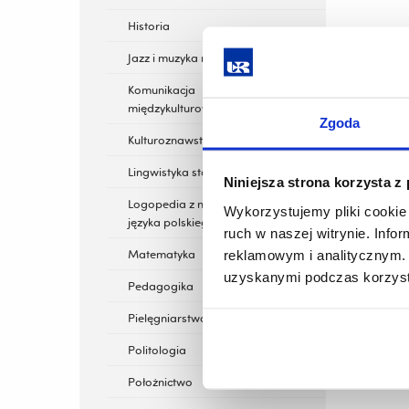
Historia
Jazz i muzyka rozrywkowa
Komunikacja
międzykulturowa
Zgoda
Kulturoznawstwo
Lingwistyka stosowana
Niniejsza strona korzysta z
Logopedia z nauczaniem
Wykorzystujemy pliki cookie 
języka polskiego jako obcego
ruch w naszej witrynie. Inf
Matematyka
reklamowym i analitycznym. 
uzyskanymi podczas korzysta
Pedagogika
Pielęgniarstwo
Politologia
Położnictwo