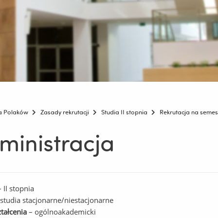
la Polaków
Zasady rekrutacji
Studia II stopnia
Rekrutacja na semes
ministracja
– II stopnia
 studia stacjonarne/niestacjonarne
ztałcenia
– ogólnoakademicki