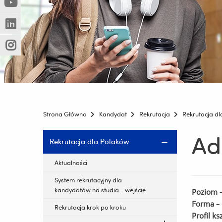
(Nowe
(Link
innej
okno)
do
strony)
(Nowe
(Link
innej
okno)
do
strony)
(Nowe
(Link
innej
okno)
do
strony)
innej
strony)
Strona Główna
Kandydat
Rekrutacja
Rekrutacja d
Ad
Pomiń
Rekrutacja dla Polaków
nawigację
i
Aktualności
przejdź
System rekrutacyjny dla
do
kandydatów na studia - wejście
Poziom
treści
Forma
–
Rekrutacja krok po kroku
Profil ks