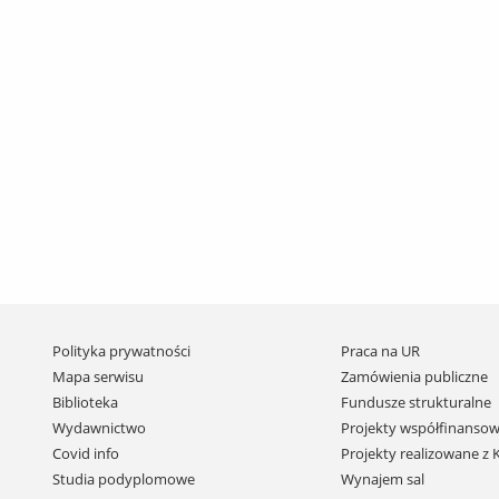
Pomiń
Polityka prywatności
Praca na UR
nawigację
Mapa serwisu
Zamówienia publiczne
i
Biblioteka
Fundusze strukturalne
przejdź
Wydawnictwo
Projekty współfinansow
do
Covid info
Projekty realizowane z
treści
Studia podyplomowe
Wynajem sal