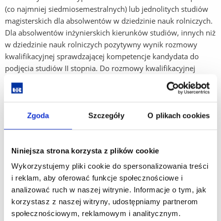
(co najmniej siedmiosemestralnych) lub jednolitych studiów
magisterskich dla absolwentów w dziedzinie nauk rolniczych.
Dla absolwentów inżynierskich kierunków studiów, innych niż
w dziedzinie nauk rolniczych pozytywny wynik rozmowy
kwalifikacyjnej sprawdzającej kompetencje kandydata do
podjęcia studiów II stopnia. Do rozmowy kwalifikacyjnej
dopuszczeni będą tylko absolwenci z kierunków: automatyka,
biologia, biogospodarka, bioinformatka, biotechnologia,
chemia, ekonomia, ekoenergetyka, inżynieria środowiska,
gospodarka przestrzenna i inne pokrewne z dziedzin nauk
Zgoda
Szczegóły
O plikach cookies
inżynieryjno-technicznych, społecznych, ścisłych
i przyrodniczych.
Niniejsza strona korzysta z plików cookie
Kandydat zobowiązany jest dostarczyć do Komisji
Egzaminacyjnej opis efektów uczenia się określonych
Wykorzystujemy pliki cookie do spersonalizowania treści
w programie studiów, które ukończył.
i reklam, aby oferować funkcje społecznościowe i
analizować ruch w naszej witrynie. Informacje o tym, jak
Kryterium dodatkowe,
gdy liczba kandydatów z tą samą liczbą punktów
korzystasz z naszej witryny, udostępniamy partnerom
przewyższa limit wolnych miejsc na kierunek
społecznościowym, reklamowym i analitycznym.
Średnia arytmetyczna ocen z toku studiów.