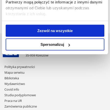
Partnerzy mogą połączyć te informacje z innymi danymi
otrzymanymi od Ciebie lub uzyskanymi podczas
Zasady przeliczania wyników znajdują się
tutaj.
korzystania z ich usług.
Opis kierunku i/lub specjalności znajduje się
tutaj
.
Zezwól na wszystkie
Uniwersytet Rzeszowski
Spersonalizuj
Al. Tadeusza Rejtana 16C
35-959 Rzeszów
Pomiń
Polityka prywatności
nawigację
Mapa serwisu
i
Biblioteka
przejdź
Wydawnictwo
do
Covid info
treści
Studia podyplomowe
Praca na UR
Zamówienia publiczne