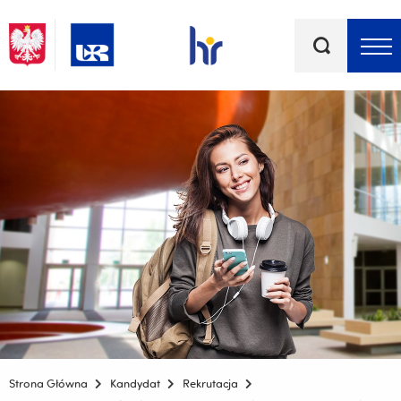
Słowa
kluczowe
Menu - górna belka
Strona Główna
Kandydat
Rekrutacja