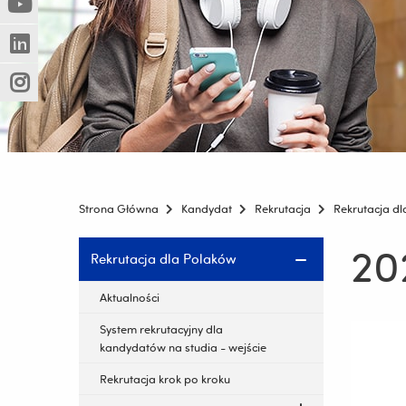
(Nowe
(Link
innej
okno)
do
strony)
(Nowe
(Link
innej
okno)
do
strony)
(Nowe
(Link
innej
okno)
do
strony)
innej
strony)
Strona Główna
Kandydat
Rekrutacja
Rekrutacja d
20
Pomiń
Rekrutacja dla Polaków
nawigację
i
Aktualności
przejdź
System rekrutacyjny dla
do
kandydatów na studia - wejście
treści
Rekrutacja krok po kroku