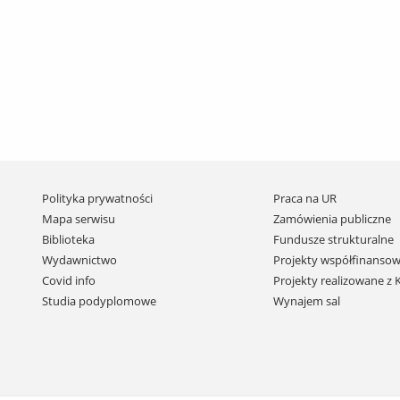
Pomiń
Polityka prywatności
Praca na UR
nawigację
Mapa serwisu
Zamówienia publiczne
i
Biblioteka
Fundusze strukturalne
przejdź
Wydawnictwo
Projekty współfinansow
do
Covid info
Projekty realizowane z
treści
Studia podyplomowe
Wynajem sal