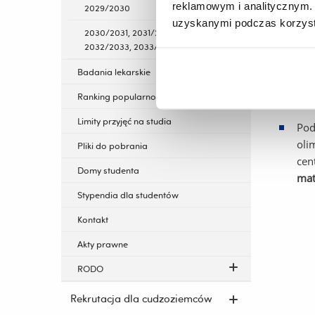
reklamowym i analitycznym. 
Wyk
2029/2030
uzyskanymi podczas korzysta
Rze
2030/2031, 2031/2032,
2032/2033, 2033/2034
UWAGI
Badania lekarskie
Lau
Ranking popularności kierunków
z o
Limity przyjęć na studia
Pod
oli
Pliki do pobrania
cen
Domy studenta
mat
Stypendia dla studentów
Kontakt
Akty prawne
RODO
Rekrutacja dla cudzoziemców