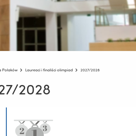
la Polaków
Laureaci i finaliści olimpiad
2027/2028
27/2028