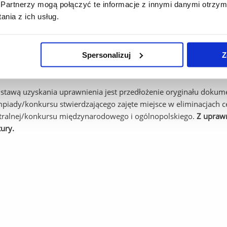
Partnerzy mogą połączyć te informacje z innymi danymi otrzym
az konkursów międzynarodowych i ogólnopolskich zwalniających
nia z ich usług.
szowskim znajduje się
tutaj.
Spersonalizuj
Z
reat oraz finalista olimpiady stopnia centralnego/konkursu mię
płaty rekrutacyjnej, pod warunkiem, że wybiera kierunek, do kt
stawą uzyskania uprawnienia jest przedłożenie oryginału dokum
mpiady/konkursu stwierdzającego zajęte miejsce w eliminacjach ce
tralnej/konkursu międzynarodowego i ogólnopolskiego.
Z uprawn
ury.