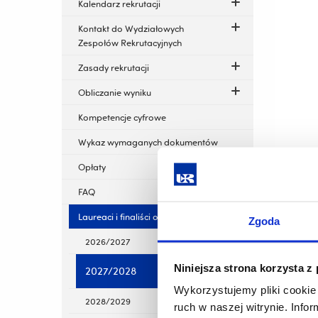
Kalendarz rekrutacji
Kontakt do Wydziałowych
Zespołów Rekrutacyjnych
Zasady rekrutacji
Obliczanie wyniku
Kompetencje cyfrowe
Wykaz wymaganych dokumentów
Opłaty
Zgodnie
FAQ
zasad pr
Laureaci i finaliści olimpiad
międzyn
Zgoda
laureaci
2026/2027
stopnia 
Niniejsza strona korzysta z
2027/2028
Wyk
Wykorzystujemy pliki cookie 
zna
2028/2029
ruch w naszej witrynie. Inf