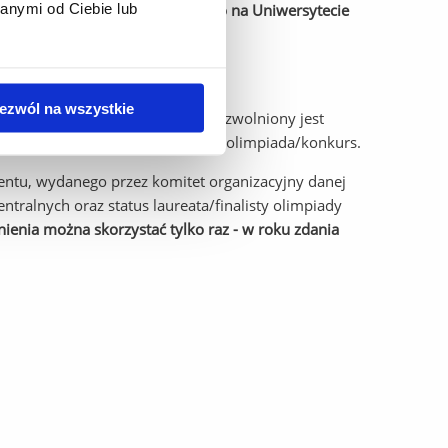
anymi od Ciebie lub
 z postępowania rekrutacyjnego na Uniwersytecie
ezwól na wszystkie
dzynarodowego i ogólnopolskiego zwolniony jest
órego przyporządkowana jest dana olimpiada/konkurs.
entu, wydanego przez komitet organizacyjny danej
ntralnych oraz status laureata/finalisty olimpiady
ienia można skorzystać tylko raz - w roku zdania