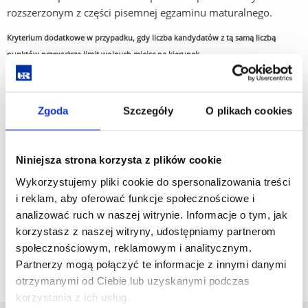
rozszerzonym z części pisemnej egzaminu maturalnego.
Kryterium dodatkowe w przypadku, gdy liczba kandydatów z tą samą liczbą
punktów przewyższa limit wolnych miejsc na kierunek
Język obcy nowożytny – na poziomie podstawowym lub rozszerzonym z części
pisemnej egzaminu maturalnego.
Zgoda
Szczegóły
O plikach cookies
*Dodatkowe kryterium kwalifikacji dla
cudzoziemców:
Egzamin wstępny w celu
Niniejsza strona korzysta z plików cookie
sprawdzenia wiedzy w zakresie niezbędnym do
podjęcia studiów
Wykorzystujemy pliki cookie do spersonalizowania treści
i reklam, aby oferować funkcje społecznościowe i
analizować ruch w naszej witrynie. Informacje o tym, jak
korzystasz z naszej witryny, udostępniamy partnerom
Zasady przeliczania wyników znajdują się
tutaj.
społecznościowym, reklamowym i analitycznym.
Opis kierunku i/lub specjalności znajduje się
tutaj
.
Partnerzy mogą połączyć te informacje z innymi danymi
otrzymanymi od Ciebie lub uzyskanymi podczas
korzystania z ich usług.