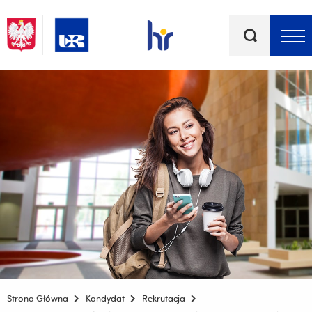
Słowa
kluczowe
Menu - górna belka
Strona Główna
Kandydat
Rekrutacja