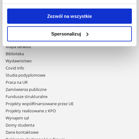
Uniwersytet Rzeszowski
Zezwól na wszystkie
Al. Tadeusza Rejtana 16C
35-959 Rzeszów
Spersonalizuj
Pomiń
Polityka prywatności
nawigację
Mapa serwisu
i
Biblioteka
przejdź
Wydawnictwo
do
Covid info
treści
Studia podyplomowe
Praca na UR
Zamówienia publiczne
Fundusze strukturalne
Projekty współfinansowane przez UE
Projekty realizowane z KPO
Wynajem sal
Domy studenta
Dane kontaktowe