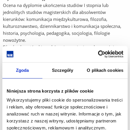
Ocena na dyplomie ukończenia studiów I stopnia lub
jednolitych studiów magisterskich dla absolwentów
kierunków: komunikacja międzykulturowa, filozofia,
kulturoznawstwo, dziennikarstwo i komunikacja społeczna,
historia, psychologia, pedagogika, socjologia, filologie
nowożytne.
Dla absolwentów kierunków niewymienionych powyżej
pozytywny wynik rozmowy kwalifikacyjnej sprawdzającej
kompetencje kandydata do podjęcia studiów II stopnia
z zakresu zagadnień dotyczących programu studiów I stopnia.
Zgoda
Szczegóły
O plikach cookies
Kandydat zobowiązany jest dostarczyć do Komisji
Egzaminacyjnej opis efektów uczenia się określonych
w programie studiów oraz harmonogram studiów, które
Niniejsza strona korzysta z plików cookie
ukończył.
Wykorzystujemy pliki cookie do spersonalizowania treści
i reklam, aby oferować funkcje społecznościowe i
Zagadnienia do rozmowy kwalifikacyjnej
analizować ruch w naszej witrynie. Informacje o tym, jak
Kryterium dodatkowe,
gdy liczba kandydatów z tą samą liczbą punktów
korzystasz z naszej witryny, udostępniamy partnerom
przewyższa limit wolnych miejsc na kierunek
społecznościowym, reklamowym i analitycznym.