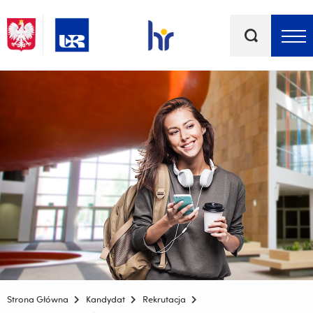
Słowa
kluczowe
Menu - górna belka
Strona Główna
Kandydat
Rekrutacja