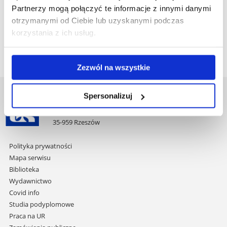
Średnia arytmetyczna ocen z toku studiów.
Partnerzy mogą połączyć te informacje z innymi danymi
otrzymanymi od Ciebie lub uzyskanymi podczas
Zasady przeliczania wyników znajdują się
tutaj.
korzystania z ich usług.
Opis kierunku i/lub specjalności znajduje się
tutaj
.
Zezwól na wszystkie
Spersonalizuj
Uniwersytet Rzeszowski
Al. Tadeusza Rejtana 16C
35-959 Rzeszów
Pomiń
Polityka prywatności
nawigację
Mapa serwisu
i
Biblioteka
przejdź
Wydawnictwo
do
Covid info
treści
Studia podyplomowe
Praca na UR