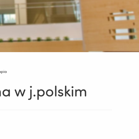
apia
a w j.polskim