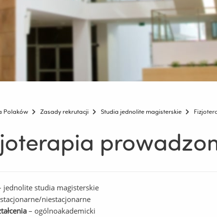
la Polaków
Zasady rekrutacji
Studia jednolite magisterskie
Fizjoter
zjoterapia prowadzon
 jednolite studia magisterskie
stacjonarne/niestacjonarne
ztałcenia
– ogólnoakademicki