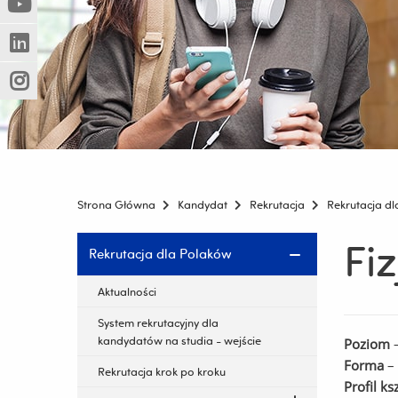
(Nowe
(Link
innej
okno)
do
strony)
(Nowe
(Link
innej
okno)
do
strony)
(Nowe
(Link
innej
okno)
do
strony)
innej
strony)
Strona Główna
Kandydat
Rekrutacja
Rekrutacja d
Fi
Pomiń
Rekrutacja dla Polaków
nawigację
i
Aktualności
przejdź
System rekrutacyjny dla
do
kandydatów na studia - wejście
Poziom
–
treści
Forma
– 
Rekrutacja krok po kroku
Profil ks