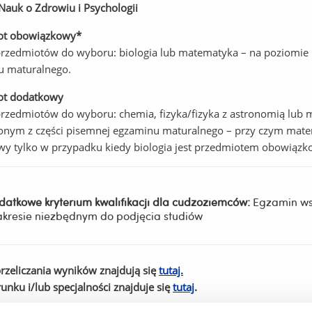
Nauk o Zdrowiu i Psychologii
ot obowiązkowy*
przedmiotów do wyboru: biologia lub matematyka – na poziomie
u maturalnego.
ot dodatkowy
przedmiotów do wyboru: chemia, fizyka/fizyka z astronomią lu
onym z części pisemnej egzaminu maturalnego – przy czym mat
y tylko w przypadku kiedy biologia jest przedmiotem obowiąz
datkowe kryterium kwalifikacji dla cudzoziemców:
Egzamin ws
akresie niezbędnym do podjęcia studiów
rzeliczania wyników znajdują się
tutaj.
runku i/lub specjalności znajduje się
tutaj
.