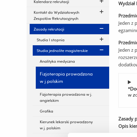
Kalendarz rekrutacji
Wydział 
Kontakt do Wydziałowych
Przedmi
Zespołów Rekrutacyjnych
Jeden z 
Zasady rekrutacji
egzamin
Studia I stopnia
Przedmi
Jeden z 
Studia jednolite magisterskie
rozszerz
Analityka medyczna
dodatkow
Fizjoterapia prowadzona
w j.polskim
*Do
Fizjoterapia prowadzona w j.
w z
angielskim
Grafika
Zasady p
Kierunek lekarski prowadzony
Opis kie
w j. polskim