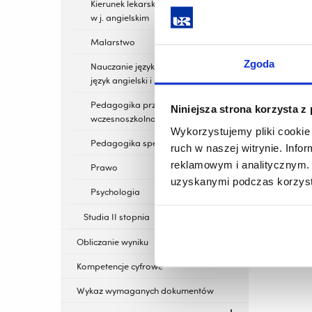
Kierunek lekarski prowadzony
w j. angielskim
Malarstwo
Zgoda
Nauczanie języków obcych -
język angielski i rosyjski
Pedagogika przedszkolna i
Niniejsza strona korzysta z
wczesnoszkolna
Wykorzystujemy pliki cookie 
Pedagogika specjalna
ruch w naszej witrynie. Inf
reklamowym i analitycznym. 
Prawo
uzyskanymi podczas korzysta
Psychologia
Studia II stopnia
Obliczanie wyniku
Kompetencje cyfrowe
Wykaz wymaganych dokumentów