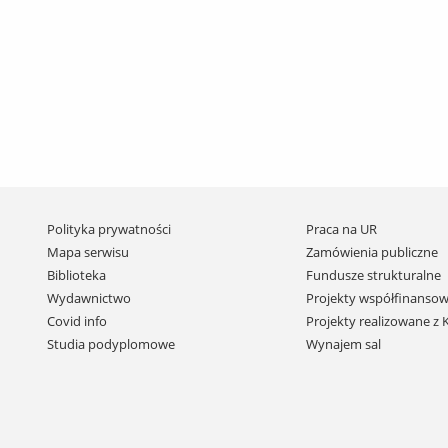
Pomiń
Polityka prywatności
Praca na UR
nawigację
Mapa serwisu
Zamówienia publiczne
i
Biblioteka
Fundusze strukturalne
przejdź
Wydawnictwo
Projekty współfinansow
do
Covid info
Projekty realizowane z
treści
Studia podyplomowe
Wynajem sal