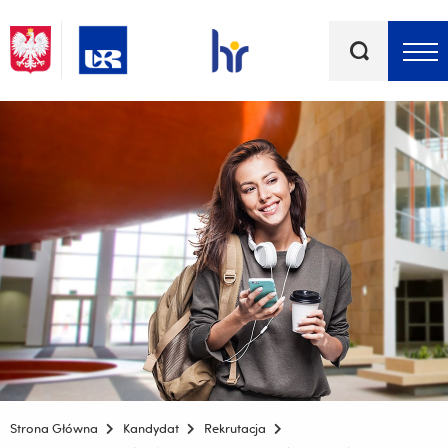
Słowa
kluczowe
Menu - górna belka
Strona Główna
Kandydat
Rekrutacja