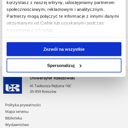
Rok akademicki 2023/2024:
korzystasz z naszej witryny, udostępniamy partnerom
społecznościowym, reklamowym i analitycznym.
Partnerzy mogą połączyć te informacje z innymi danymi
otrzymanymi od Ciebie lub uzyskanymi podczas
Rok akademicki 2022/2023:
korzystania z ich usług.
Zezwól na wszystkie
Spersonalizuj
Uniwersytet Rzeszowski
Al. Tadeusza Rejtana 16C
35-959 Rzeszów
Pomiń
Polityka prywatności
nawigację
Mapa serwisu
i
Biblioteka
przejdź
Wydawnictwo