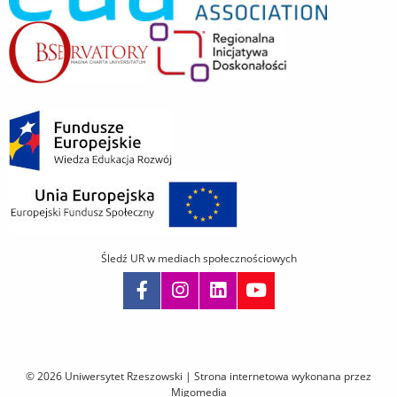
Śledź UR w mediach społecznościowych
Pomiń
nawigację
i
© 2026 Uniwersytet Rzeszowski |
Strona internetowa wykonana przez
przejdź
Migomedia