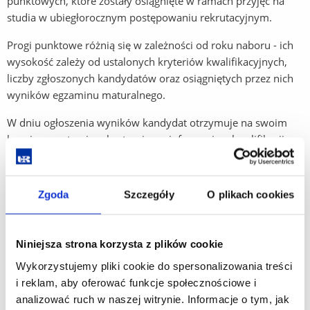
punktowych, które zostały osiągnięte w ramach przyjęć na
studia w ubiegłorocznym postępowaniu rekrutacyjnym.
Progi punktowe różnią się w zależności od roku naboru - ich
wysokość zależy od ustalonych kryteriów kwalifikacyjnych,
liczby zgłoszonych kandydatów oraz osiągniętych przez nich
wyników egzaminu maturalnego.
W dniu ogłoszenia wyników kandydat otrzymuje na swoim
koncie w systemie rekrutacyjnym informację o kwalifikacji na
dany kierunek, miejscu na liście rankingowej oraz liczbie
uzyskanych punktów.
Zgoda
Szczegóły
O plikach cookies
Rok akademicki 2025/2026:
Niniejsza strona korzysta z plików cookie
Rok akademicki 2024/2025:
Wykorzystujemy pliki cookie do spersonalizowania treści
i reklam, aby oferować funkcje społecznościowe i
analizować ruch w naszej witrynie. Informacje o tym, jak