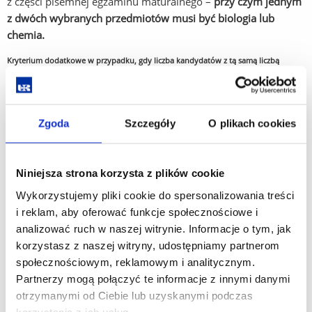
z części pisemnej egzaminu maturalnego –
przy czym jednym
z dwóch wybranych przedmiotów musi być biologia lub
chemia.
Kryterium dodatkowe w przypadku, gdy liczba kandydatów z tą samą liczbą
punktów przewyższa limit wolnych miejsc na kierunek
Język obcy nowożytny – na poziomie podstawowym lub rozszerzonym z części
pisemnej egzaminu maturalnego.
Zgoda
Szczegóły
O plikach cookies
*Dodatkowe kryterium kwalifikacji dla
Niniejsza strona korzysta z plików cookie
cudzoziemców:
Egzamin wstępny w celu
sprawdzenia wiedzy w zakresie niezbędnym do
Wykorzystujemy pliki cookie do spersonalizowania treści
podjęcia studiów
i reklam, aby oferować funkcje społecznościowe i
analizować ruch w naszej witrynie. Informacje o tym, jak
korzystasz z naszej witryny, udostępniamy partnerom
Zasady przeliczania wyników znajdują się
tutaj.
społecznościowym, reklamowym i analitycznym.
Opis kierunku i/lub specjalności znajduje się
tutaj
.
Partnerzy mogą połączyć te informacje z innymi danymi
otrzymanymi od Ciebie lub uzyskanymi podczas
korzystania z ich usług.