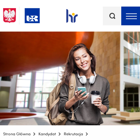
Słowa
kluczowe
Menu - górna belka
Strona Główna
Kandydat
Rekrutacja