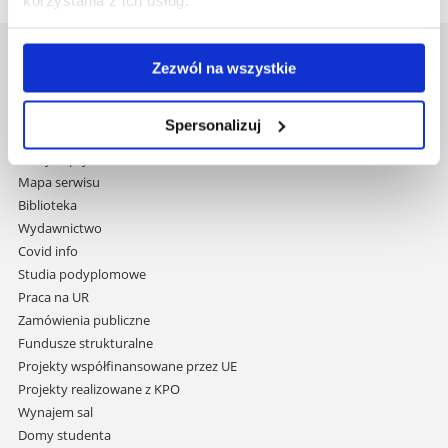
Uniwersytet Rzeszowski
Zezwól na wszystkie
Al. Tadeusza Rejtana 16C
35-959 Rzeszów
Spersonalizuj
Pomiń
Polityka prywatności
nawigację
Mapa serwisu
i
Biblioteka
przejdź
Wydawnictwo
do
Covid info
treści
Studia podyplomowe
Praca na UR
Zamówienia publiczne
Fundusze strukturalne
Projekty współfinansowane przez UE
Projekty realizowane z KPO
Wynajem sal
Domy studenta