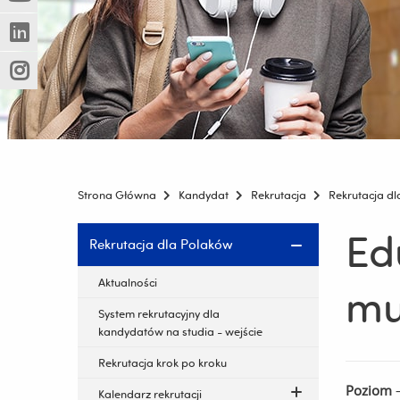
(Nowe
(Link
innej
okno)
do
strony)
(Nowe
(Link
innej
okno)
do
strony)
(Nowe
(Link
innej
okno)
do
strony)
innej
strony)
Strona Główna
Kandydat
Rekrutacja
Rekrutacja d
Ed
Pomiń
Rekrutacja dla Polaków
nawigację
i
Aktualności
mu
przejdź
System rekrutacyjny dla
do
kandydatów na studia - wejście
treści
Rekrutacja krok po kroku
Poziom
–
Kalendarz rekrutacji