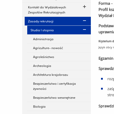
Forma
– 
Kontakt do Wydziałowych
Profil ks
Zespołów Rekrutacyjnych
Wydział
Zasady rekrutacji
Podstawą
Studia I stopnia
uprawnia
Administracja
Kryterium d
Język obcy
Agriculture- nowość
Agroleśnictwo
Egzamin
Archeologia
Sprawdzi
Architektura krajobrazu
roz
Bezpieczeństwo i certyfikacja
zaś
żywności
str
Bezpieczeństwo wewnętrzne
Sprawdzi
Biologia