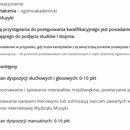
stacjonarne
ztałcenia
– ogólnoakademicki
 Muzyki
 przystąpienia do postępowania kwalifikacyjnego jest posiadan
jącego do podjęcia studiów I stopnia.
odatkowe w przypadku, gdy liczba kandydatów z tą samą liczbą punktów przewyższa l
 nowożytny – na poziomie podstawowym lub rozszerzonym z części pisemnej egzaminu
 wstępny
an dyspozycji słuchowych i głosowych: 0-10 pkt
poznawanie i śpiewanie interwałów, trójdźwięków, powtarzanie
piewanie nazwami literowymi lub solmizacją ćwiczeń zawartych 
onie internetowej Wydziału Muzyki.
an dyspozycji manualnych: 0-10 pkt