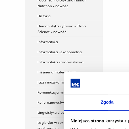
Food Technology and Human
Nutrition - nowość
Historia
Humanistyka cyfrowa – Data
Science - nowość
Informatyka
Informatyka i ekonometria
Informatyka środowiskowa
Inżynieria materiałowa
Jazz i muzyka rozrywkowa
Komunikacja międzykulturowa
Zgoda
Kulturoznawstwo
Lingwistyka stosowana
Niniejsza strona korzysta z
Logistyka w sektorze rolno-
spożywczym