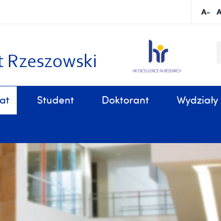
S
k
t Rzeszowski
at
Student
Doktorant
Wydziały
Sprawy organizacyjne, związane z tokiem studiów