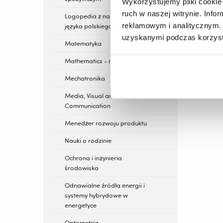
Wykorzystujemy pliki cookie 
ruch w naszej witrynie. Inf
Logopedia z nauczaniem
reklamowym i analitycznym. 
języka polskiego jako obcego
uzyskanymi podczas korzysta
Matematyka
Mathematics - nowość
Mechatronika
Media, Visual and Social
Communication
Menedżer rozwoju produktu
Nauki o rodzinie
Ochrona i inżynieria
środowiska
Odnawialne źródła energii i
systemy hybrydowe w
energetyce
Optometria