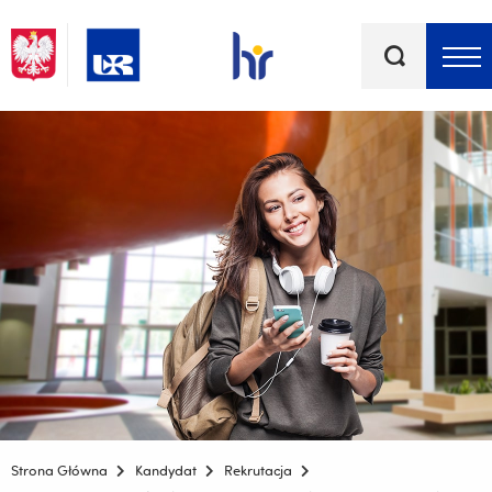
Słowa
kluczowe
Menu - górna belka
Strona Główna
Kandydat
Rekrutacja