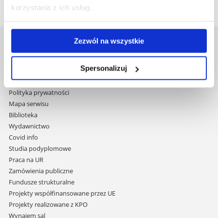
korzystania z ich usług.
Zezwól na wszystkie
Uniwersytet Rzeszowski
Al. Tadeusza Rejtana 16C
Spersonalizuj
35-959 Rzeszów
Pomiń
Polityka prywatności
nawigację
Mapa serwisu
i
Biblioteka
przejdź
Wydawnictwo
do
Covid info
treści
Studia podyplomowe
Praca na UR
Zamówienia publiczne
Fundusze strukturalne
Projekty współfinansowane przez UE
Projekty realizowane z KPO
Wynajem sal