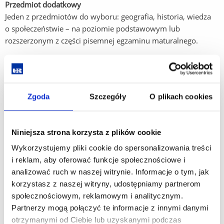
Przedmiot dodatkowy
Jeden z przedmiotów do wyboru: geografia, historia, wiedza
o społeczeństwie – na poziomie podstawowym lub
rozszerzonym z części pisemnej egzaminu maturalnego.
Kryterium dodatkowe w przypadku, gdy liczba kandydatów z tą samą liczbą
punktów przewyższa limit wolnych miejsc na kierunek
Język obcy nowożytny – na poziomie podstawowym lub rozszerzonym z części
pisemnej egzaminu maturalnego.
Zgoda
Szczegóły
O plikach cookies
Niniejsza strona korzysta z plików cookie
*Dodatkowe kryterium kwalifikacji dla
cudzoziemców:
Egzamin wstępny w celu
Wykorzystujemy pliki cookie do spersonalizowania treści
sprawdzenia wiedzy w zakresie niezbędnym do
i reklam, aby oferować funkcje społecznościowe i
podjęcia studiów
analizować ruch w naszej witrynie. Informacje o tym, jak
korzystasz z naszej witryny, udostępniamy partnerom
społecznościowym, reklamowym i analitycznym.
Zasady przeliczania wyników znajdują się
tutaj.
Partnerzy mogą połączyć te informacje z innymi danymi
Opis kierunku i/lub specjalności znajduje się
tutaj
.
otrzymanymi od Ciebie lub uzyskanymi podczas