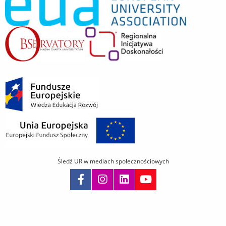
Śledź UR w mediach społecznościowych
Pomiń
nawigację
i