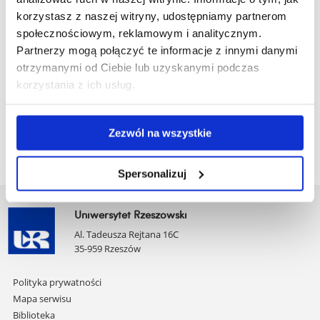
Kandydaci, którzy otrzymają z dorobku artystycznego
korzystasz z naszej witryny, udostępniamy partnerom
(portfolio) mniej niż 20 pkt. nie są zaproszeni na rozmowę
społecznościowym, reklamowym i analitycznym.
kwalifikacyjną.
Partnerzy mogą połączyć te informacje z innymi danymi
Warunkiem przyjęcia portfolio do oceny przez Wydziałowy
otrzymanymi od Ciebie lub uzyskanymi podczas
Zespół Rekrutacyjny/Komisję Egzaminacyjną jest podpisanie
korzystania z ich usług.
oświadczenia o autorstwie przesłanych prac.
Opis kierunku i/lub specjalności znajduje się
tutaj
.
Zezwól na wszystkie
Spersonalizuj
Uniwersytet Rzeszowski
Al. Tadeusza Rejtana 16C
35-959 Rzeszów
Pomiń
Polityka prywatności
nawigację
Mapa serwisu
i
Biblioteka