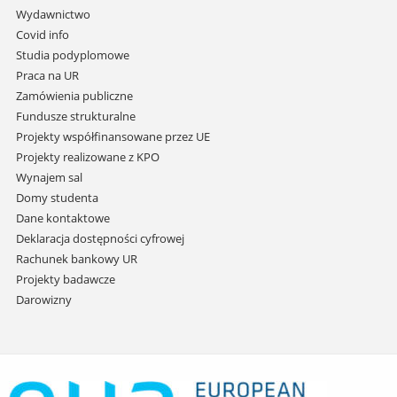
przejdź
Wydawnictwo
do
Covid info
treści
Studia podyplomowe
Praca na UR
Zamówienia publiczne
Fundusze strukturalne
Projekty współfinansowane przez UE
Projekty realizowane z KPO
Wynajem sal
Domy studenta
Dane kontaktowe
Deklaracja dostępności cyfrowej
Rachunek bankowy UR
Projekty badawcze
Darowizny