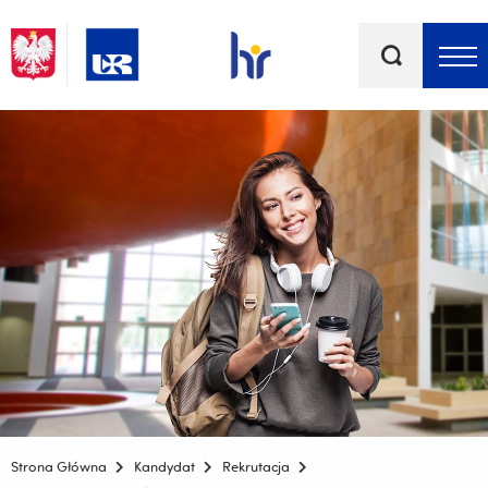
Słowa
kluczowe
Menu - górna belka
Strona Główna
Kandydat
Rekrutacja