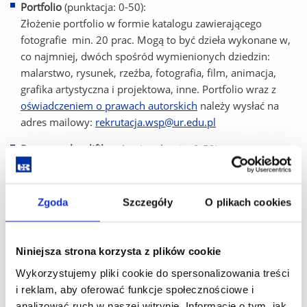
Portfolio
(punktacja: 0-50):
Złożenie portfolio w formie katalogu zawierającego
fotografie min. 20 prac. Mogą to być dzieła wykonane w,
co najmniej, dwóch spośród wymienionych dziedzin:
malarstwo, rysunek, rzeźba, fotografia, film, animacja,
grafika artystyczna i projektowa, inne.
Portfolio wraz z
oświadczeniem o prawach autorskich
należy wysłać na
adres mailowy:
rekrutacja.wsp@ur.edu.pl
Rozmowa kwalifikacyjna
(punktacja: 0-50):
Rozmowa na temat własnej twórczości i zrealizowanych
projektów artystycznych w odniesieniu do wiedzy
z zakresu sztuki i kultury zostanie przeprowadzona zdalnie
Zgoda
Szczegóły
O plikach cookies
w formie wideokonferencji na platformie MS Teams.
Uwagi:
Niniejsza strona korzysta z plików cookie
Kandydat z każdej części egzaminu powinien otrzymać co
Wykorzystujemy pliki cookie do spersonalizowania treści
najmniej 20 pkt za portfolio i 20 pkt za rozmowę
i reklam, aby oferować funkcje społecznościowe i
kwalifikacyjną.
analizować ruch w naszej witrynie. Informacje o tym, jak