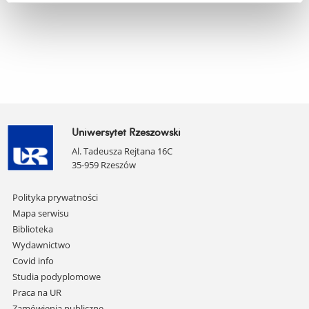
Uniwersytet Rzeszowski
Al. Tadeusza Rejtana 16C
35-959 Rzeszów
Pomiń
Polityka prywatności
nawigację
Mapa serwisu
i
Biblioteka
przejdź
Wydawnictwo
do
Covid info
treści
Studia podyplomowe
Praca na UR
Zamówienia publiczne