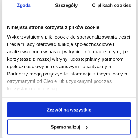
Zgoda
Szczegóły
O plikach cookies
Zakres egzaminu:
Niniejsza strona korzysta z plików cookie
Wykorzystujemy pliki cookie do spersonalizowania treści
Zasady przeliczania wyników znajdują się
tutaj.
i reklam, aby oferować funkcje społecznościowe i
Opis kierunku i/lub specjalności znajduje się
tutaj.
analizować ruch w naszej witrynie. Informacje o tym, jak
Więcej informacji o kierunku znajduje się
tutaj
.
korzystasz z naszej witryny, udostępniamy partnerom
społecznościowym, reklamowym i analitycznym.
Partnerzy mogą połączyć te informacje z innymi danymi
otrzymanymi od Ciebie lub uzyskanymi podczas
korzystania z ich usług.
Zezwól na wszystkie
Spersonalizuj