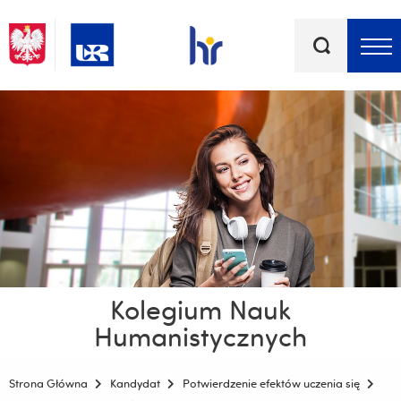
Słowa
kluczowe
Menu - górna belka
Kolegium Nauk
Humanistycznych
Strona Główna
Kandydat
Potwierdzenie efektów uczenia się