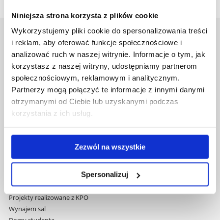
Niniejsza strona korzysta z plików cookie
Wykorzystujemy pliki cookie do spersonalizowania treści
Uniwersytet Rzeszowski
i reklam, aby oferować funkcje społecznościowe i
Al. Tadeusza Rejtana 16C
analizować ruch w naszej witrynie. Informacje o tym, jak
35-959 Rzeszów
korzystasz z naszej witryny, udostępniamy partnerom
społecznościowym, reklamowym i analitycznym.
Pomiń
Polityka prywatności
Partnerzy mogą połączyć te informacje z innymi danymi
nawigację
Mapa serwisu
otrzymanymi od Ciebie lub uzyskanymi podczas
i
Biblioteka
korzystania z ich usług.
przejdź
Wydawnictwo
do
Covid info
treści
Studia podyplomowe
Zezwól na wszystkie
Praca na UR
Zamówienia publiczne
Spersonalizuj
Fundusze strukturalne
Projekty współfinansowane przez UE
Projekty realizowane z KPO
Wynajem sal