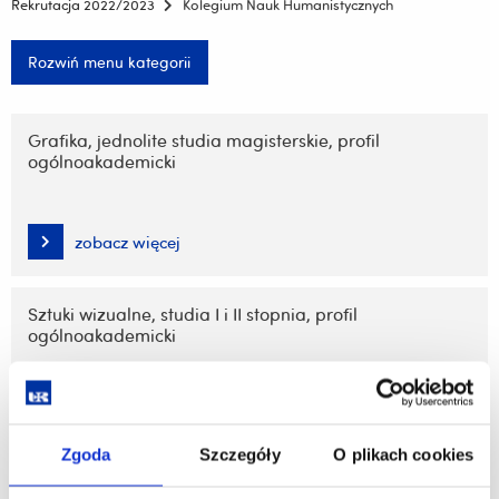
Rekrutacja 2022/2023
Kolegium Nauk Humanistycznych
Rozwiń menu kategorii
Pomiń
nawigację
Grafika, jednolite studia magisterskie, profil
ogólnoakademicki
i
przejdź
do
treści
zobacz więcej
Sztuki wizualne, studia I i II stopnia, profil
ogólnoakademicki
zobacz więcej
Zgoda
Szczegóły
O plikach cookies