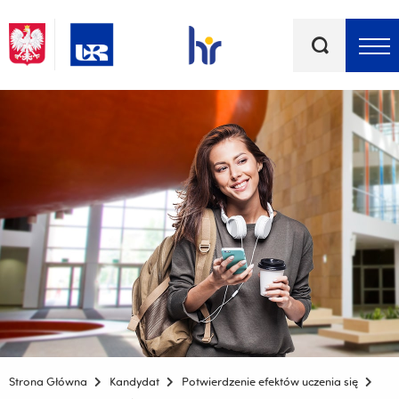
Słowa
kluczowe
Menu - górna belka
Strona Główna
Kandydat
Potwierdzenie efektów uczenia się