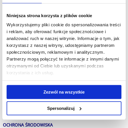
Analiza danych w systemie R 2
Język obcy z elementami terminologii specjalistycznej
Niniejsza strona korzysta z plików cookie
MECHATRONIKA
Wykorzystujemy pliki cookie do spersonalizowania treści
i reklam, aby oferować funkcje społecznościowe i
Sylabusy przedmiotów objętych procedurą potwierdzania
analizować ruch w naszej witrynie. Informacje o tym, jak
efektów uczenia się dla kierunku mechatronika znajdują się
korzystasz z naszej witryny, udostępniamy partnerom
tutaj
społecznościowym, reklamowym i analitycznym.
Partnerzy mogą połączyć te informacje z innymi danymi
Wykaz przedmiotów objętych procedurą potwierdzania
otrzymanymi od Ciebie lub uzyskanymi podczas
efektów uczenia się dla kierunków:
korzystania z ich usług.
Mechatronika, studia I stopnia o profilu praktycznym
Komputerowe wspomaganie projektowania CAD
Zezwól na wszystkie
Mechatronika, studia II stopnia o profilu ogólnoakademickim
Spersonalizuj
Obrabiarki sterowane numerycznie
OCHRONA ŚRODOWISKA