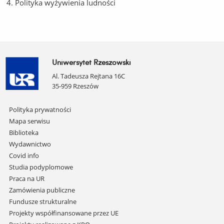
Polityka wyżywienia ludności
Uniwersytet Rzeszowski
Al. Tadeusza Rejtana 16C
35-959 Rzeszów
Pomiń
Polityka prywatności
nawigację
Mapa serwisu
i
Biblioteka
przejdź
Wydawnictwo
do
Covid info
treści
Studia podyplomowe
Praca na UR
Zamówienia publiczne
Fundusze strukturalne
Projekty współfinansowane przez UE