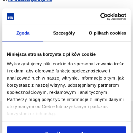
4.
Techniki laboratoryjne w biologii eksperymentalnej
5.
Biotechnologia żywności
Zgoda
Szczegóły
O plikach cookies
Biotechnologia, studia II stopnia o profilu
ogólnoakademickim:
Niniejsza strona korzysta z plików cookie
Wykorzystujemy pliki cookie do spersonalizowania treści
1.
Chemia i biotechnologia medyczna
i reklam, aby oferować funkcje społecznościowe i
2.
Systemy zarządzania jakością w praktyce laboratoryjnej
analizować ruch w naszej witrynie. Informacje o tym, jak
korzystasz z naszej witryny, udostępniamy partnerom
społecznościowym, reklamowym i analitycznym.
Partnerzy mogą połączyć te informacje z innymi danymi
otrzymanymi od Ciebie lub uzyskanymi podczas
Uniwersytet Rzeszowski
korzystania z ich usług.
Al. Tadeusza Rejtana 16C
35-959 Rzeszów