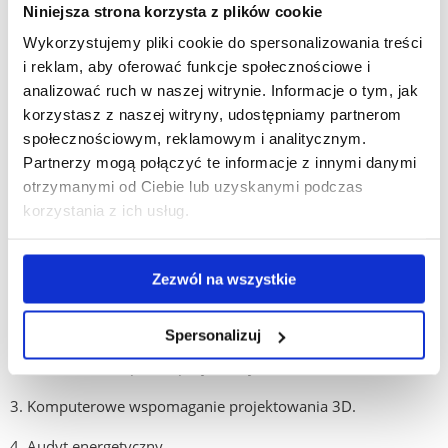
Niniejsza strona korzysta z plików cookie
5. Analiza danych z elementami statystyki w OZEiGO.
Wykorzystujemy pliki cookie do spersonalizowania treści
i reklam, aby oferować funkcje społecznościowe i
6. Pozyskiwanie funduszy w OZEiGO.
analizować ruch w naszej witrynie. Informacje o tym, jak
korzystasz z naszej witryny, udostępniamy partnerom
Odnawialne źródła energii i gospodarka odpadami II st.:
społecznościowym, reklamowym i analitycznym.
Sylabusy przedmiotów objętych procedurą potwierdzania
Partnerzy mogą połączyć te informacje z innymi danymi
efektów uczenia się dla kierunku Odnawialne źródła energii
otrzymanymi od Ciebie lub uzyskanymi podczas
i gospodarka odpadami II st:
korzystania z ich usług.
Studia stacjonarne
Zezwól na wszystkie
Studia niestacjonarne
1. Metody operacyjnego zarządzania projektem.
Spersonalizuj
2. Kierowanie zespołem projektowym.
3. Komputerowe wspomaganie projektowania 3D.
4. Audyt energetyczny.