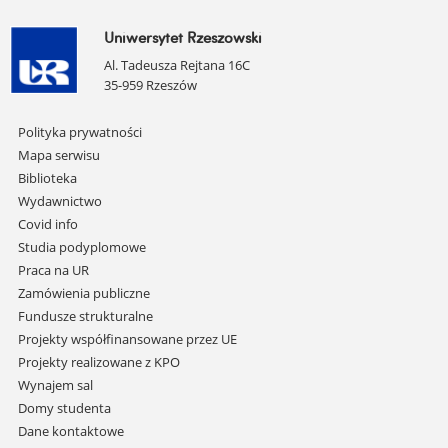
Uniwersytet Rzeszowski
Al. Tadeusza Rejtana 16C
35-959 Rzeszów
Pomiń
Polityka prywatności
nawigację
Mapa serwisu
i
Biblioteka
przejdź
Wydawnictwo
do
Covid info
treści
Studia podyplomowe
Praca na UR
Zamówienia publiczne
Fundusze strukturalne
Projekty współfinansowane przez UE
Projekty realizowane z KPO
Wynajem sal
Domy studenta
Dane kontaktowe