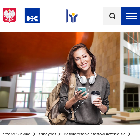
Słowa
kluczowe
Menu - górna belka
Strona Główna
Kandydat
Potwierdzenie efektów uczenia się