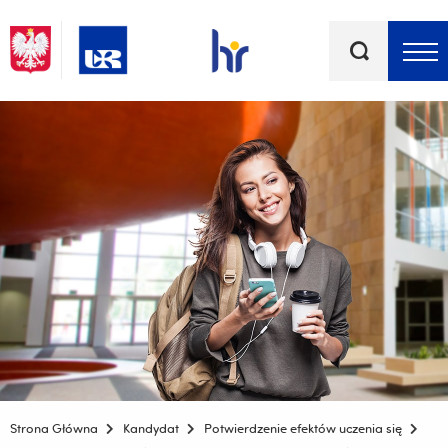
Słowa
kluczowe
Menu - górna belka
Strona Główna
Kandydat
Potwierdzenie efektów uczenia się