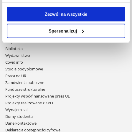
Uniwersytet Rzeszowski
Zezwól na wszystkie
Al. Tadeusza Rejtana 16C
35-959 Rzeszów
Spersonalizuj
Pomiń
Polityka prywatności
nawigację
Mapa serwisu
i
Biblioteka
przejdź
Wydawnictwo
do
Covid info
treści
Studia podyplomowe
Praca na UR
Zamówienia publiczne
Fundusze strukturalne
Projekty współfinansowane przez UE
Projekty realizowane z KPO
Wynajem sal
Domy studenta
Dane kontaktowe
Deklaracja dostępności cyfrowej