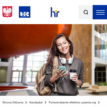
Słowa
kluczowe
Menu - górna belka
Strona Główna
Kandydat
Potwierdzenie efektów uczenia się