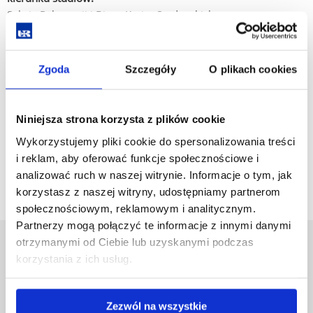
Sekcja Rekrutacji i Biuro Karier Studenckich
ul. prof. S.Pigonia 8
35-315 Rzeszów
Budynek Biblioteki UR, pokoje 8-10
Zgoda
Szczegóły
O plikach cookies
tel.: +48 17 872 10 27
Niniejsza strona korzysta z plików cookie
Wykorzystujemy pliki cookie do spersonalizowania treści
i reklam, aby oferować funkcje społecznościowe i
analizować ruch w naszej witrynie. Informacje o tym, jak
korzystasz z naszej witryny, udostępniamy partnerom
społecznościowym, reklamowym i analitycznym.
Partnerzy mogą połączyć te informacje z innymi danymi
otrzymanymi od Ciebie lub uzyskanymi podczas
Uniwersytet Rzeszowski
korzystania z ich usług.
Al. Tadeusza Rejtana 16C
35-959 Rzeszów
Zezwól na wszystkie