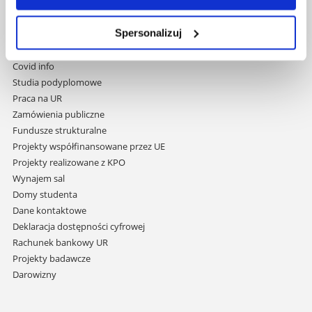
Pomiń
Polityka prywatności
nawigację
Mapa serwisu
i
Spersonalizuj
Biblioteka
przejdź
Wydawnictwo
do
Covid info
treści
Studia podyplomowe
Praca na UR
Zamówienia publiczne
Fundusze strukturalne
Projekty współfinansowane przez UE
Projekty realizowane z KPO
Wynajem sal
Domy studenta
Dane kontaktowe
Deklaracja dostępności cyfrowej
Rachunek bankowy UR
Projekty badawcze
Darowizny