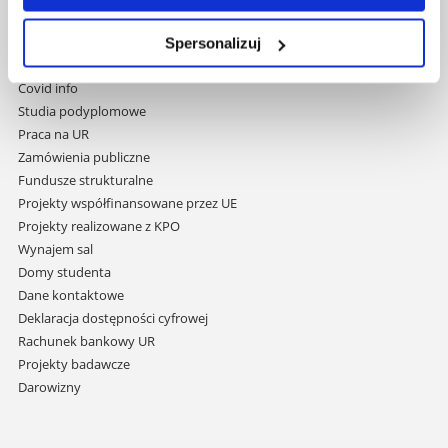
nawigację
Mapa serwisu
i
Biblioteka
Spersonalizuj
przejdź
Wydawnictwo
do
Covid info
treści
Studia podyplomowe
Praca na UR
Zamówienia publiczne
Fundusze strukturalne
Projekty współfinansowane przez UE
Projekty realizowane z KPO
Wynajem sal
Domy studenta
Dane kontaktowe
Deklaracja dostępności cyfrowej
Rachunek bankowy UR
Projekty badawcze
Darowizny