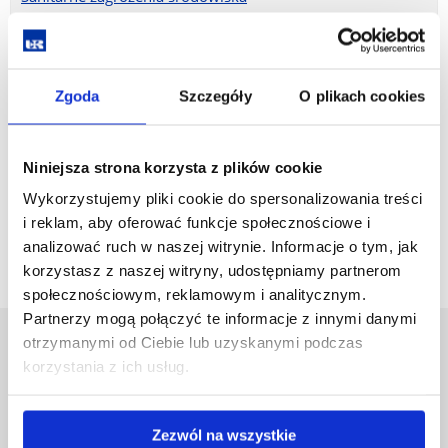
Ochrona atmosfery i monitoring powietrza
Zgoda
Szczegóły
O plikach cookies
Odpady przemysłowe i komunalne w środowisku
Technologie oczyszczania ścieków
Niniejsza strona korzysta z plików cookie
Wykorzystujemy pliki cookie do spersonalizowania treści
Technologie bioenergetyczne
i reklam, aby oferować funkcje społecznościowe i
analizować ruch w naszej witrynie. Informacje o tym, jak
korzystasz z naszej witryny, udostępniamy partnerom
społecznościowym, reklamowym i analitycznym.
Partnerzy mogą połączyć te informacje z innymi danymi
otrzymanymi od Ciebie lub uzyskanymi podczas
Uniwersytet Rzeszowski
korzystania z ich usług.
Al. Tadeusza Rejtana 16C
35-959 Rzeszów
Zezwól na wszystkie
Pomiń
Polityka prywatności