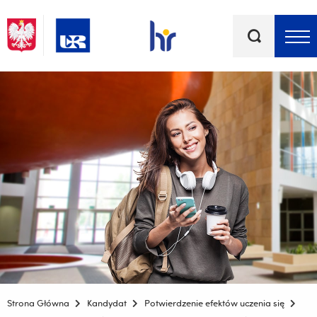
Słowa
kluczowe
Menu - górna belka
Strona Główna
Kandydat
Potwierdzenie efektów uczenia się